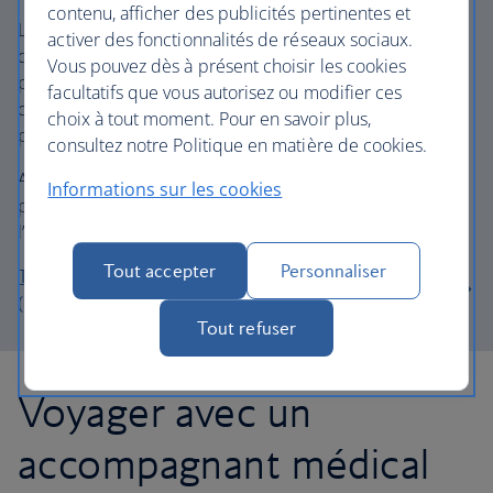
contenu, afficher des publicités pertinentes et
La date du document doit être aussi proche que possible
activer des fonctionnalités de réseaux sociaux.
de la date de votre voyage. Le document vous couvre
Vous pouvez dès à présent choisir les cookies
pour l'ensemble de votre voyage (aller et retour), à
facultatifs que vous autorisez ou modifier ces
condition que vous n'ayez pas besoin de soins médicaux
choix à tout moment. Pour en savoir plus,
pendant votre voyage.
consultez notre Politique en matière de cookies.
Après avoir rempli, signé et tamponné ce document,
Informations sur les cookies
présentez-le au personnel chargé de l’enregistrement à
l’aéroport le jour de votre voyage.
Tout accepter
Personnaliser
Télécharger et compléter le formulaire de grossesse
(pdf, 30 ko, en anglais uniquement)
Tout refuser
Voyager avec un
accompagnant médical