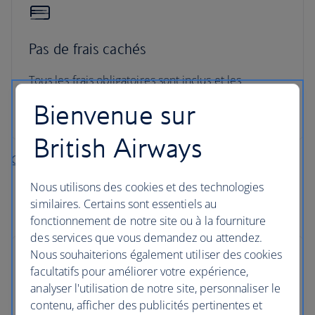
Pas de frais cachés
Tous les frais obligatoires sont inclus et les
membres du British Airways Club cumulent des
Bienvenue sur
Avios sur chaque location
British Airways
Organisez vos vacances vols + voiture
Nous utilisons des cookies et des technologies
similaires. Certains sont essentiels au
fonctionnement de notre site ou à la fourniture
des services que vous demandez ou attendez.
Nous souhaiterions également utiliser des cookies
facultatifs pour améliorer votre expérience,
analyser l'utilisation de notre site, personnaliser le
contenu, afficher des publicités pertinentes et