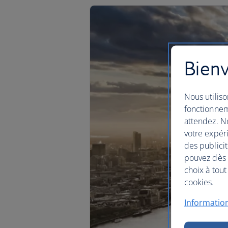
Bienv
Nous utiliso
fonctionnem
attendez. No
votre expéri
des publicit
pouvez dès à
choix à tout
cookies.
Information