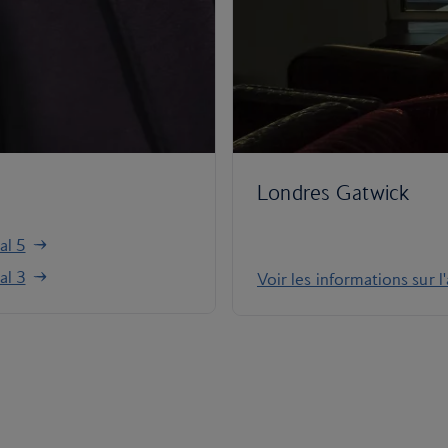
Londres Gatwick
al 5
al 3
Voir les informations sur 