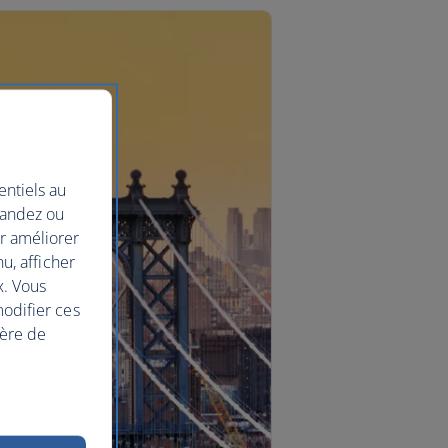
entiels au
mandez ou
ur améliorer
nu, afficher
x. Vous
modifier ces
ière de