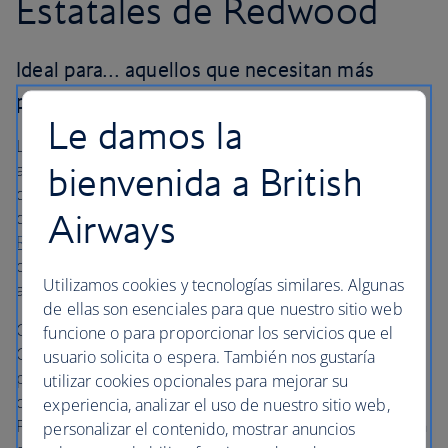
Estatales de Redwood
Ideal para… aquellos que necesitan más
perspectiva
Le damos la
Las secuoyas rojas tienen, en promedio, 91 metros de
bienvenida a British
altura y solo crecen en una pequeña porción de la costa
del norte de California y en una pequeña región del sur
Airways
de Oregón. Los
Parques Nacionales y Estatales de
Redwood
protegen estas maravillas naturales y les
ofrecen a los turistas muchas oportunidades de
Utilizamos cookies y tecnologías similares. Algunas
asombrarse con su inmensidad.
de ellas son esenciales para que nuestro sitio web
Conduzca su automóvil o bicicleta por la Avenida de los
funcione o para proporcionar los servicios que el
Gigantes y deténgase para explorar Rockefeller Grove a
usuario solicita o espera. También nos gustaría
pie. Después, atraviese (literalmente) una secuoya roja
utilizar cookies opcionales para mejorar su
con su automóvil antes de emprender rumbo al norte.
experiencia, analizar el uso de nuestro sitio web,
Pasando la ciudad de Eureka, el prehistórico Fern Canyon
personalizar el contenido, mostrar anuncios