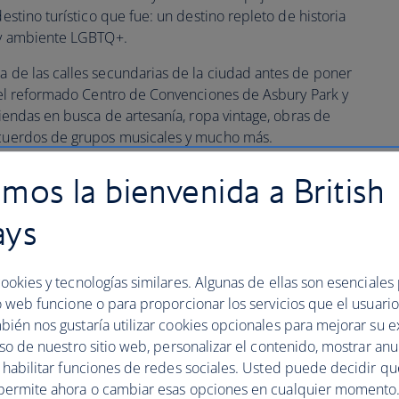
destino turístico que fue: un destino repleto de historia
p y ambiente LGBTQ+.
 de las calles secundarias de la ciudad antes de poner
r del reformado Centro de Convenciones de Asbury Park y
 tiendas en busca de artesanía, ropa vintage, obras de
recuerdos de grupos musicales y mucho más.
ya a probar suerte en las clásicas máquinas tragaperras de
mos la bienvenida a British
ágase un selfi frente a Stone Pony, el legendario bar de
Street Band tocaron durante décadas.
ays
York
ookies y tecnologías similares. Algunas de ellas son esenciales
o web funcione o para proporcionar los servicios que el usuario 
bién nos gustaría utilizar cookies opcionales para mejorar su e
st End de Long Island
uso de nuestro sitio web, personalizar el contenido, mostrar an
y habilitar funciones de redes sociales. Usted puede decidir q
permite ahora o cambiar esas opciones en cualquier momento.
 las playas llenas de gente chic