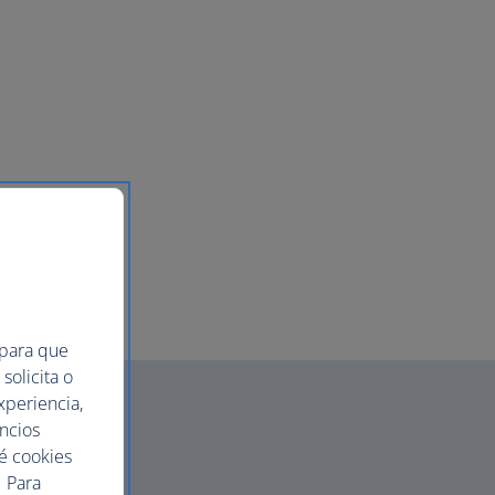
 para que
solicita o
xperiencia,
uncios
ué cookies
 Para