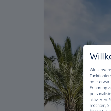
Willk
Wir verwend
Funktionier
oder erwart
Erfahrung z
personalisi
aktivieren.
möchten, Si