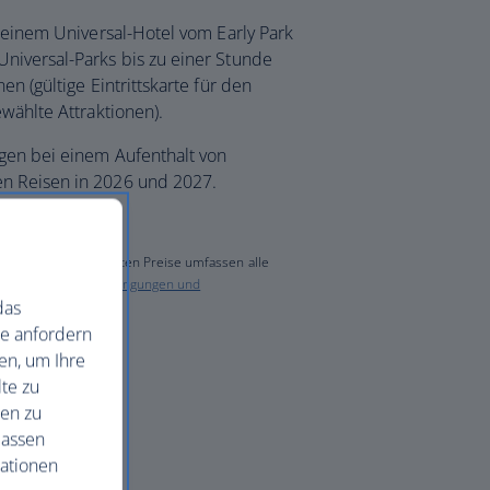
n einem Universal-Hotel vom Early Park
niversal-Parks bis zu einer Stunde
en (gültige Eintrittskarte für den
wählte Attraktionen).
gen bei einem Aufenthalt von
en Reisen in 2026 und 2027.
gezeigt. Die angezeigten Preise umfassen alle
inden Sie in den
Bedingungen und
das
ie anfordern
en, um Ihre
te zu
nen zu
lassen
mationen