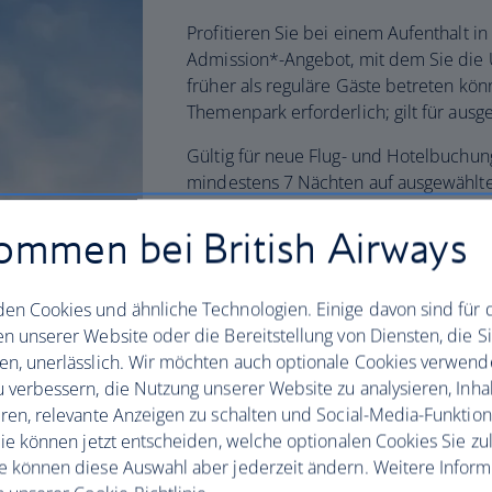
Profitieren Sie bei einem Aufenthalt i
Admission*-Angebot, mit dem Sie die U
früher als reguläre Gäste betreten könn
Themenpark erforderlich; gilt für ausge
Gültig für neue Flug- und Hotelbuchun
mindestens 7 Nächten auf ausgewählt
ommen bei British Airways
Das Angebot wird bei Gültigkeit mit rotem Text an
Einsparungen. Eine vollständige Liste der Hotels f
en Cookies und ähnliche Technologien. Einige davon sind für 
Konditionen
.
en unserer Website oder die Bereitstellung von Diensten, die S
en, unerlässlich. Wir möchten auch optionale Cookies verwend
u verbessern, die Nutzung unserer Website zu analysieren, Inhal
eren, relevante Anzeigen zu schalten und Social-Media-Funktio
 Sie können jetzt entscheiden, welche optionalen Cookies Sie zu
e können diese Auswahl aber jederzeit ändern. Weitere Infor