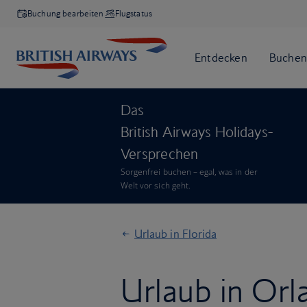
Buchung bearbeiten
Flugstatus
Das
British Airways Holidays-
Versprechen
Sorgenfrei buchen – egal, was in der
Welt vor sich geht.
Urlaub in Florida
Urlaub in Or