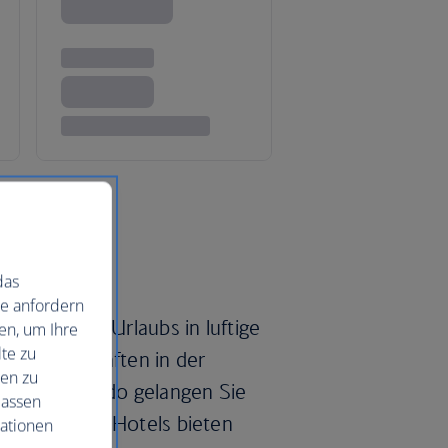
das
ie anfordern
es Orlando-Urlaubs in luftige
en, um Ihre
te zu
 Fahrgeschäften in der
nen zu
t. In Orlando gelangen Sie
lassen
eisten Resort-Hotels bieten
mationen