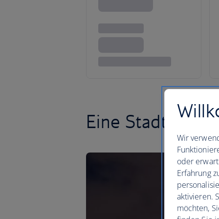
Willk
Eine Stadt volle
Wir verwend
Funktionier
oder erwart
Erfahrung z
personalisi
aktivieren.
möchten, Si