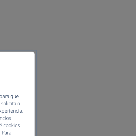
 para que
solicita o
xperiencia,
uncios
ué cookies
 Para