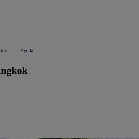
ck-in
Ayuda
angkok