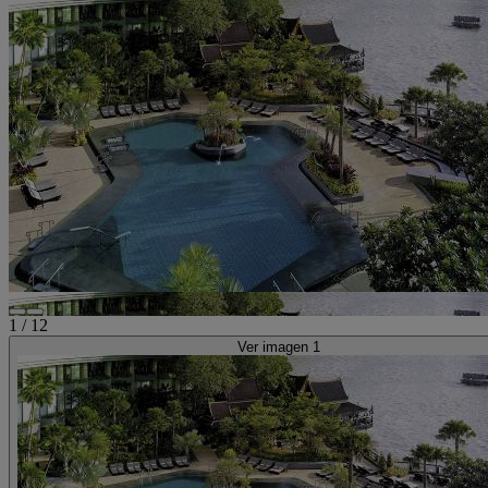
1
/
12
Ver imagen 1