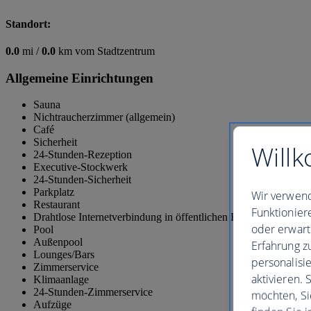
Standort:
0.0
mi /
0.0
km vom Stadtzentrum
Allgemeine Einrichtungen
Sauna
Nichtraucherzimmer (allgemein)
Café
Sicherheit
Willk
24-Stunden-Rezeption
Executive-Stockwerk
24-Stunden-Sicherheit
Parkplatz
Wir verwend
Restaurant
Funktionier
Drahtlose Internetverbindung in öffentlichen Bereichen
oder erwart
Pool
Außenpool
Erfahrung z
Lounges/Bars
personalisi
Zimmerservice
aktivieren.
Klimaanlage
24-Stunden-Zimmerservice
möchten, Si
Aufzüge