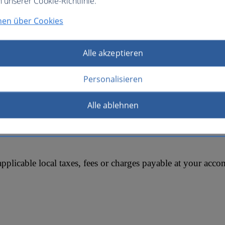
n unserer Cookie-Richtlinie.
nen über Cookies
Alle akzeptieren
en auf die Schaltfläche.
Personalisieren
Alle ablehnen
applicable local taxes, fees or charges payable at your ac