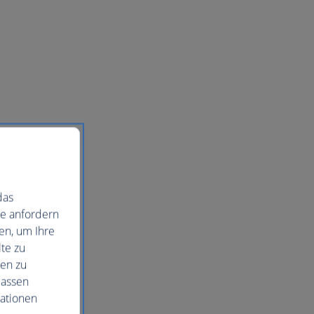
das
ie anfordern
en, um Ihre
te zu
nen zu
lassen
mationen