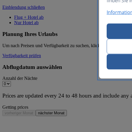
finden Sie i
Einblendung schließen
Informatio
Flug + Hotel ab
Nur Hotel ab
Planung Ihres Urlaubs
Um nach Preisen und Verfügbarkeit zu suchen, klicken Sie einfach unt
Verfügbarkeit prüfen
Abflugdatum auswählen
Anzahl der Nächte
Prices are updated every 24 to 48 hours and include any 
Getting prices
vorheriger Monat
nächster Monat