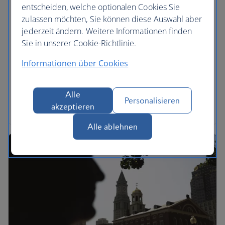
entscheiden, welche optionalen Cookies Sie
Drei aufregende Roadtrips durch
zulassen möchten, Sie können diese Auswahl aber
Kalifornien
jederzeit ändern. Weitere Informationen finden
Sie in unserer Cookie-Richtlinie.
Mark Ellwood, ein kalifornischer Autor, nennt drei
Strecken in Kalifornien, die Sie auf keinen Fall
Informationen über Cookies
verpassen sollten. Überqueren Sie die Golden
Gate Bridge, machen Sie Halt in Big Sur und fahren
Sie über die offenen Landstraßen Kaliforniens zum
Alle
Personalisieren
Glacier Point in Yosemite.
akzeptieren
Alle ablehnen