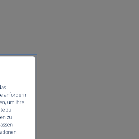
das
ie anfordern
en, um Ihre
te zu
nen zu
lassen
mationen