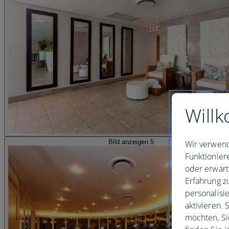
Willk
Bild anzeigen 5
Wir verwend
Funktionier
oder erwart
Erfahrung z
personalisi
aktivieren.
möchten, Si