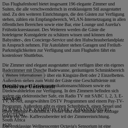
Das Flughafenhotel bietet insgesamt 196 elegante Zimmer und
Suiten, die alle verschwenderisch in erstklassigem Stil ausgestattet
sind. Zu den weiteren Einrichtungen, die den Gästen zur Verfügung
stehen, zählen ein Empfangsbereich, WLAN-Internetzugang in allen
öffentlichen Bereichen sowie eine Bar, eine Lounge und Aurelia's
Frühstücksrestaurant. Des Weiteren werden die Gäste die
hoteleigene Kunstgalerie zu schätzen wissen und können den
Babysitter-, den Concierge-Service und den Hubschrauberlandplatz
in Anspruch nehmen. Für Autofahrer stehen Garagen und Freiluft-
Parkmöglichkeiten zur Verfügung und zum Flughafen fährt ein
kostenloser Shuttlebus.
Die Zimmer sind elegant ausgestattet und verfügen über ein eigenes
Badezimmer mit Dusche Badewanne, geräumigem Schminkbereich
und Haartrockner sowie über ein Kingsize-Bett oder 2 Einzelbetten.
Weitere Informationen
Außerdem stehen zum Wohl der Gäste eine Geschäftsleiste mit
elektrischen und Telekommunikationsanschlüssen sowie ein
Details zur Unterkunft
Direktwahltelefon zur Verfügung. In den Zimmern befinden sich
zudem ein elektronischer Safe, ein Radio TV mit SABC 1, 2, 3, E-
Anschrift:
TV, M-Net, ausgewählten DSTV Programmen und einem Pay-TV-
Programm. Außerdem gibt es einen Schreibtisch, einen Sessel und
64 JONES STR. KEMPTON PARK - JOHANNESBURG
einen Marmor-Couchtisch. Ferner sind eine Minibar auf Anfrage
GAUTENG
sowie ein Tee- Kaffeezubereiter teil der Zimmereinrichtung.
South Africa
1620
Das erstklassige Wellnesscenter Octavia's Sensorium ist eine