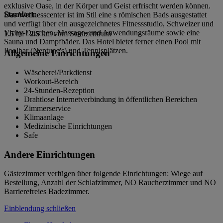
exklusive Oase, in der Körper und Geist erfrischt werden können.
Standort:
Das Wellnesscenter ist im Stil eine s römischen Bads ausgestattet
und verfügt über ein ausgezeichnetes Fitnessstudio, Schweizer und
Vichy-Duschen, Massage- und Anwendungsräume sowie eine
1.5
mi /
2.5
km vom Stadtzentrum
Sauna und Dampfbäder. Das Hotel bietet ferner einen Pool mit
Poolbar (Neptune's) und Tennisplätzen.
Allgemeine Einrichtungen
Wäscherei/Parkdienst
Workout-Bereich
24-Stunden-Rezeption
Drahtlose Internetverbindung in öffentlichen Bereichen
Zimmerservice
Klimaanlage
Medizinische Einrichtungen
Safe
Andere Einrichtungen
Gästezimmer verfügen über folgende Einrichtungen: Wiege auf
Bestellung, Anzahl der Schlafzimmer, NO Raucherzimmer und NO
Barrierefreies Badezimmer.
Einblendung schließen