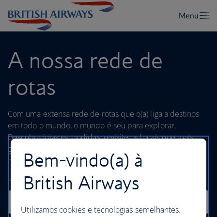
A nossa rede de
rotas
Com uma extensa rede de rotas que o(a) liga a destinos
em todo o mundo, o mundo é seu para explorar.
Descubra joias escondidas, revisite os locais que mais
gosta ou embarque numa aventura num local totalmente
Bem-vindo(a) à
novo.
British Airways
Utilizamos cookies e tecnologias semelhantes.