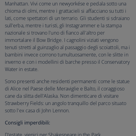
Manhattan. Vivi come un newyorkése e pedala sotto una
chioma di olmi, mentre i grattacieli si affacciano su tutti i
lati, come spettatori di un terrario. Gli studenti si sdraiano
sull'erba, mentre i turisti, gli Instagrammer e la stampa
nazionale si trovano l'uno di fianco all'altro per
immortalare il Bow Bridge. I cagnolini viziati vengono
tenuti stretti al guinzaglio al passaggio degli scoiattoli, ma i
bambini invece corrono tumultuosamente, con le slitte in
inverno e con i modellini di barche presso il Conservatory
Water in estate.
Sono presenti anche residenti permanenti come le statue
di Alice nel Paese delle Meraviglie e Balto, il coraggioso
cane da slitta dell'Alaska. Non dimenticare di visitare
Strawberry Fields: un angolo tranquillo del parco situato
sotto l'ex casa di John Lennon.
Consigli imperdibili:
D'estate, vienici per Shakespeare in the Park,