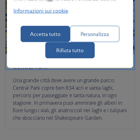
Informazioni sui cookie
Accetta tutto
Personalizza
Rifiuta tutto
Central Park
Una grande città deve avere un grande parco:
Central Park copre ben 834 acri e vanta laghi,
percorsi per passeggiate e tanta natura, in ogni
stagione. In primavera puoi ammirare gli alberi in
fiore lungo i viali, gli anatroccoli nei laghi e i tulipani
che sbocciano nel Shakespeare Garden.