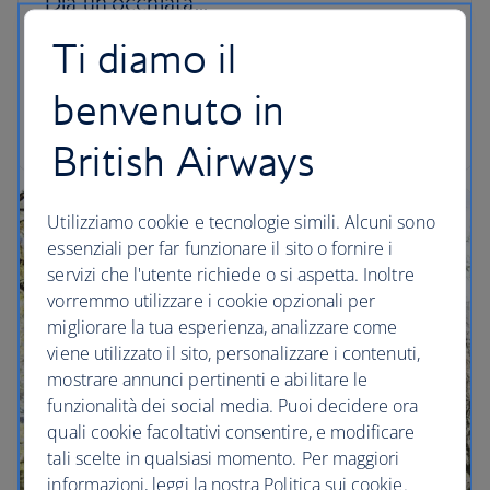
Dia un'occhiata...
Ti diamo il
Mettiti sotto la balena blu nell'Irma and Paul
Milstein Family Hall of Ocean Life… lo vedi
benvenuto in
l'ombelico? (Per trovarlo devi spostarti verso la
coda).
British Airways
Utilizziamo cookie e tecnologie simili. Alcuni sono
essenziali per far funzionare il sito o fornire i
servizi che l'utente richiede o si aspetta. Inoltre
vorremmo utilizzare i cookie opzionali per
migliorare la tua esperienza, analizzare come
viene utilizzato il sito, personalizzare i contenuti,
mostrare annunci pertinenti e abilitare le
funzionalità dei social media. Puoi decidere ora
quali cookie facoltativi consentire, e modificare
tali scelte in qualsiasi momento. Per maggiori
informazioni, leggi la nostra Politica sui cookie.