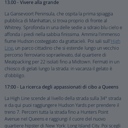
13.00 - Vivere alla grande
La Gansevoort Peninsula, che ospita la prima spiaggia
pubblica di Manhattan, si trova proprio di fronte al
Whitney. Sprofonda in una delle sedie a sdraio blu cielo e
affonda i piedi nella sabbia finissima. Ammira l'immenso
fiume Hudson costeggiato da grattacieli. Poi sali sull'
High
Line
, un parco cittadino che si estende lungo un vecchio
percorso ferroviario sopraelevato, dal quartiere di
Meatpacking per 22 isolati fino a Midtown. Fermati in un
chiosco di gelati lungo la strada: in vacanza il gelato è
d'obbligo.
17:00 - La ricerca degli appassionati di cibo a Queens
La High Line scende al livello della strada sulla 34° strada
e da qui puoi raggiungere Hudson Yards per prendere il
treno 7. Percorri tutta la strada fino a Hunters Point
Avenue nel Queens e raggiungi il cuore del nuovo
quartiere hipster di New York: Long Island City. Poi scegli