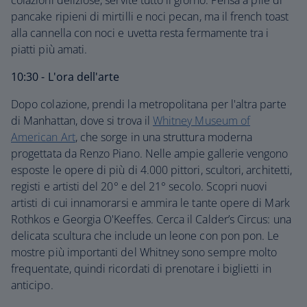
colazioni deliziose, servite tutto il giorno. Pensa a pile di
pancake ripieni di mirtilli e noci pecan, ma il french toast
alla cannella con noci e uvetta resta fermamente tra i
piatti più amati.
10:30 - L'ora dell'arte
Dopo colazione, prendi la metropolitana per l'altra parte
di Manhattan, dove si trova il
Whitney Museum of
American Art
, che sorge in una struttura moderna
progettata da Renzo Piano. Nelle ampie gallerie vengono
esposte le opere di più di 4.000 pittori, scultori, architetti,
registi e artisti del 20° e del 21° secolo. Scopri nuovi
artisti di cui innamorarsi e ammira le tante opere di Mark
Rothkos e Georgia O'Keeffes. Cerca il Calder’s Circus: una
delicata scultura che include un leone con pon pon. Le
mostre più importanti del Whitney sono sempre molto
frequentate, quindi ricordati di prenotare i biglietti in
anticipo.