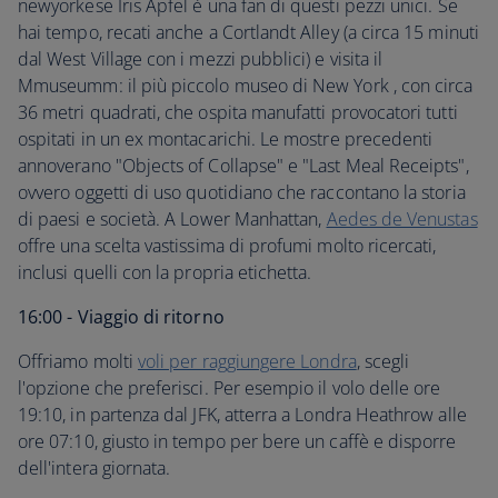
newyorkese Iris Apfel è una fan di questi pezzi unici. Se
hai tempo, recati anche a Cortlandt Alley (a circa 15 minuti
dal West Village con i mezzi pubblici) e visita il
Mmuseumm: il più piccolo museo di New York , con circa
36 metri quadrati, che ospita manufatti provocatori tutti
ospitati in un ex montacarichi. Le mostre precedenti
annoverano "Objects of Collapse" e "Last Meal Receipts",
ovvero oggetti di uso quotidiano che raccontano la storia
di paesi e società. A Lower Manhattan,
Aedes de Venustas
offre una scelta vastissima di profumi molto ricercati,
inclusi quelli con la propria etichetta.
16:00 - Viaggio di ritorno
Offriamo molti
voli per raggiungere Londra
, scegli
l'opzione che preferisci. Per esempio il volo delle ore
19:10, in partenza dal JFK, atterra a Londra Heathrow alle
ore 07:10, giusto in tempo per bere un caffè e disporre
dell'intera giornata.