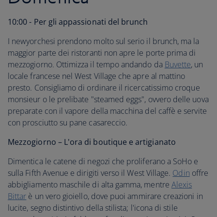
10:00 - Per gli appassionati del brunch
I newyorchesi prendono molto sul serio il brunch, ma la
maggior parte dei ristoranti non apre le porte prima di
mezzogiorno. Ottimizza il tempo andando da
Buvette
, un
locale francese nel West Village che apre al mattino
presto. Consigliamo di ordinare il ricercatissimo croque
monsieur o le prelibate "steamed eggs", ovvero delle uova
preparate con il vapore della macchina del caffè e servite
con prosciutto su pane casareccio.
Mezzogiorno – L'ora di boutique e artigianato
Dimentica le catene di negozi che proliferano a SoHo e
sulla Fifth Avenue e dirigiti verso il West Village.
Odin
offre
abbigliamento maschile di alta gamma, mentre
Alexis
Bittar
è un vero gioiello, dove puoi ammirare creazioni in
lucite, segno distintivo della stilista; l'icona di stile