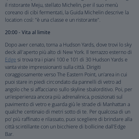
il ristorante Meju, stellato Michelin, per il suo menù
coreano di cibi fermentati, la Guida Michelin descrive la
location così: "è una classe e un ristorante".
20:00 - Vita al limite
Dopo aver cenato, torna a Hudson Yards, dove trovi lo sky
deck all'aperto più alto di New York. Il terrazzo esterno di
Edge
si trova tra i piani 100 e 101 di 30 Hudson Yards e
vanta viste impressionanti sulla città. Dirigiti
coraggiosamente verso The Eastern Point, un'area in cui
puoi stare in piedi circondato da pannelli di vetro ad
angolo che si affacciano sullo skyline sbalorditivo. Poi, per
un'esperienza ancora più adrenalinica, posizionati sul
pavimento di vetro e guarda giù le strade di Manhattan a
qualche centinaio di metri sotto di te. Per qualcosa di un
po' più raffinato e rilassato, puoi scegliere di brindare alla
città scintillante con un bicchiere di bollicine dall'Edge
Bar.