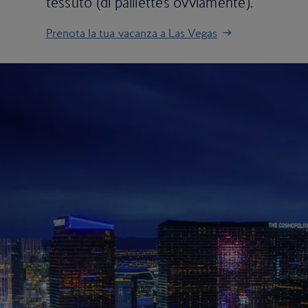
tessuto (di paillettes ovviamente).
Prenota la tua vacanza a Las Vegas