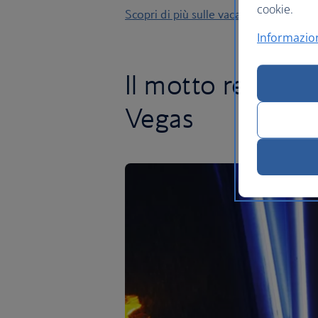
cookie.
Scopri di più sulle vacanze a Las Vega
Informazion
Il motto recita: 
Vegas