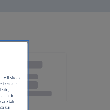
re il sito o
re i cookie
 sito,
nalità dei
care tali
ca sui