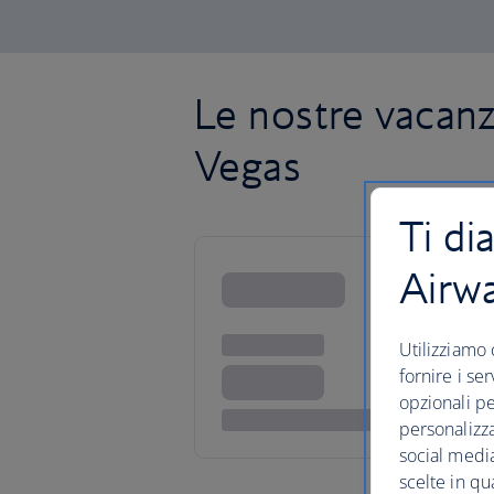
Le nostre vacan
Vegas
Ti di
Airw
Utilizziamo 
fornire i se
opzionali pe
personalizza
social media
scelte in qu