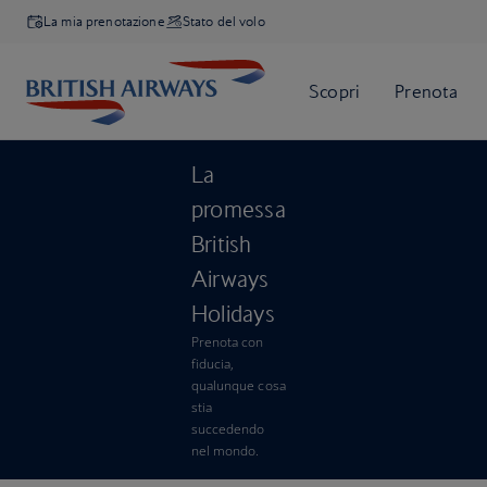
La mia prenotazione
Stato del volo
La
promessa
British
Airways
Holidays
Prenota con
fiducia,
qualunque cosa
stia
succedendo
nel mondo.