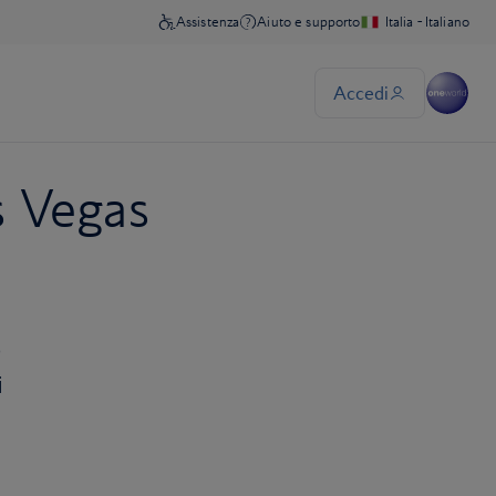
s Vegas
o
i