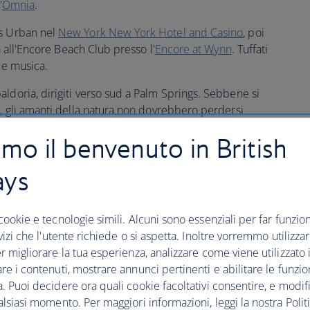
'
Omnia
.
's Urban nel
New York New York Hotel and Casino
, poi
na all'Encore Beach Club presso l'
Encore at Wynn
. Tuffati
 e musica.
ldoria, dirigiti verso sud a Palm Springs. Sebbene si
i, gli amanti della natura non dovrebbero perdersi
 nella natura e vaga tra le distese di fiori selvatici, le
amo il benvenuto in British
 di canyon, pianure e montagne. Ricordati di portare uno
focillarti.
ays
e fermate lungo l'Interstate 15. Fai il tuo primo break in
Pioneer Saloon
, un ottimo posto per mangiare un
cookie e tecnologie simili. Alcuni sono essenziali per far funziona
mati nella città di Baker, dove trovi il termometro più
rvizi che l'utente richiede o si aspetta. Inoltre vorremmo utilizza
nti all'opportunità di una foto kitsch.
r migliorare la tua esperienza, analizzare come viene utilizzato il
la città fantasma di
Calico
e percorrere a pagamento il
re i contenuti, mostrare annunci pertinenti e abilitare le funzio
are una sosta in un classico locale di cucina americana, il
. Puoi decidere ora quali cookie facoltativi consentire, e modifi
o. Prima di arrivare a Palm Springs, spostati sulla Route
alsiasi momento. Per maggiori informazioni, leggi la nostra Politi