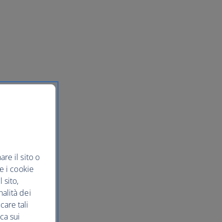
re il sito o
re i cookie
 sito,
nalità dei
care tali
ca sui