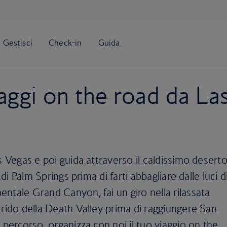
aggi on the road da La
s Vegas e poi guida attraverso il caldissimo desert
 di Palm Springs prima di farti abbagliare dalle luci d
ntale Grand Canyon, fai un giro nella rilassata
rrido della Death Valley prima di raggiungere San
 percorso, organizza con noi il tuo viaggio on the