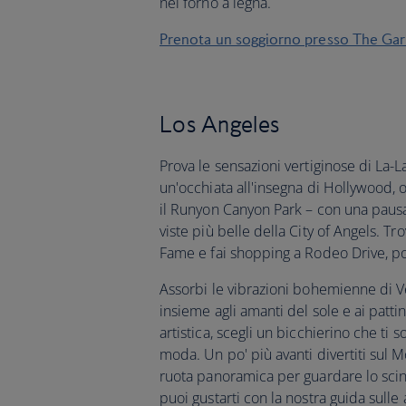
nel forno a legna.
Prenota un soggiorno presso The Gar
Los Angeles
Prova le sensazioni vertiginose di La-La
un'occhiata all'insegna di Hollywood, o
il Runyon Canyon Park – con una pausa
viste più belle della City of Angels. T
Fame e fai shopping a Rodeo Drive, po
Assorbi le vibrazioni bohemienne di Ven
insieme agli amanti del sole e ai patti
artistica, scegli un bicchierino che ti so
moda. Un po' più avanti divertiti sul 
ruota panoramica per guardare lo scint
puoi gustarti con la nostra guida sulle 