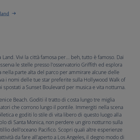
land
 Land. Vivi la città famosa per... beh, tutto è famoso. Dai
sserva le stelle presso l'osservatorio Griffith ed esplora
 nella parte alta del parco per ammirare alcune delle
rova i nomi delle tue star preferite sulla Hollywood Walk of
i spostati a Sunset Boulevard per musica e vita notturna.
ice Beach. Goditi il tratto di costa lungo tre miglia
natori che corrono lungo il pontile. Immergiti nella scena
lletica e goditi lo stile di vita libero di questo luogo alla
Molo di Santa Monica, non perdere un giro notturno sulla
illio dell'oceano Pacifico. Scopri quali altre esperienze
attività da fare all'aperto a Los Angeles, il degno modo di