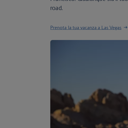
road.
Prenota la tua vacanza a Las Vegas