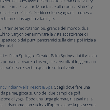
traverso il paesaggio desertico della Coachella Valley,
oloratissima Salvation Mountain e alla curiosa Slab City –
Last Free Place". Goditi i colori sgargianti in questo
entatori di Instagram e famiglie.
 sul "tram aereo rotante" più grande del mondo, due
Chino Canyon per ammirare la vista accattivante di
 spettacolo dai punti panoramici sulla cima, poi inizia a
onistici.
ori di Palm Springs e Greater Palm Springs, dai il via allo
s prima di arrivare a Los Angeles. Ascolta il leggendario
ria può essere sentito quando soffia il vento.
ncy Indian Wells Resort & Spa
. Scegli dove fare una
e da palme, gioca su uno dei due campi da golf
ezione di yoga. Dopo una lunga giornata, rilassati nella
. Il ristorante con cucina all'aperto serve la pizza cotta