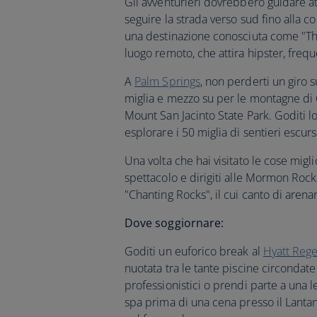
Gli avventurieri dovrebbero guidare at
seguire la strada verso sud fino alla c
una destinazione conosciuta come "The 
luogo remoto, che attira hipster, frequ
A
Palm Springs
, non perderti un giro
miglia e mezzo su per le montagne di 
Mount San Jacinto State Park. Goditi lo
esplorare i 50 miglia di sentieri escursi
Una volta che hai visitato le cose migli
spettacolo e dirigiti alle Mormon Rock
"Chanting Rocks", il cui canto di arena
Dove soggiornare:
Goditi un euforico break al
Hyatt Rege
nuotata tra le tante piscine circondat
professionistici o prendi parte a una l
spa prima di una cena presso il Lantana