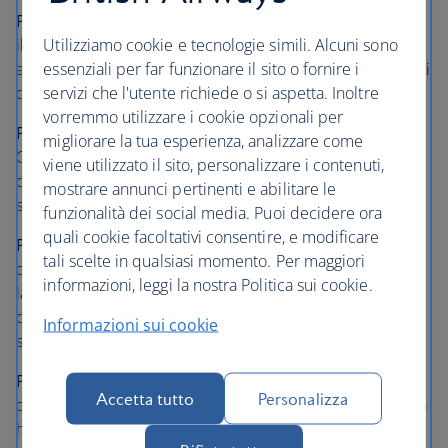
Pasto vegano:
Utilizziamo cookie e tecnologie simili. Alcuni sono
il pasto vegano è completamente privo di prodotti
essenziali per far funzionare il sito o fornire i
animali, incluso miele, uova e latticini. Inoltre non include i
servizi che l'utente richiede o si aspetta. Inoltre
derivati di prodotti animali come la gelatina bovina.
vorremmo utilizzare i cookie opzionali per
Pasto indù – vegetariano / asiatico – vegetariano
migliorare la tua esperienza, analizzare come
Questo pasto non contiene carne, pesce o uova, ma può
viene utilizzato il sito, personalizzare i contenuti,
contenere latticini. È aromatizzato con spezie delicate del
mostrare annunci pertinenti e abilitare le
subcontinente indiano.
funzionalità dei social media. Puoi decidere ora
quali cookie facoltativi consentire, e modificare
Pasto indù – non vegetariano:
tali scelte in qualsiasi momento. Per maggiori
questo pasto contiene agnello, pollo o pesce, uova e/o
informazioni, leggi la nostra Politica sui cookie.
latticini. Non contiene carne bovina, suina o derivati della
carne bovina ed è aromatizzata con spezie delicate del
Informazioni sui cookie
subcontinente indiano.
Pasto halal:
Accetta tutto
Personalizza
questo pasto è preparato in conformità con le linee guida
halal. Utilizza carne halal e non contiene carne di maiale,