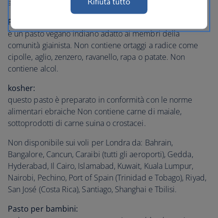
Rifiuta tutto
alcol o derivati di questi prodotti.
Pasto giainista:
è un pasto vegano indiano adatto ai membri della
comunità giainista. Non contiene ortaggi a radice come
cipolle, aglio, zenzero, ravanello, rapa o patate. Non
contiene alcol.
kosher:
questo pasto è preparato in conformità con le norme
alimentari ebraiche Non contiene carne di maiale,
sottoprodotti di carne suina o crostacei.
Non disponibile sui voli per Londra da: Bahrain,
Bangalore, Cancun, Caraibi (tutti gli aeroporti), Gedda,
Hyderabad, Il Cairo, Islamabad, Kuwait, Kuala Lumpur,
Nairobi, Pechino, Port of Spain (Trinidad e Tobago), Riyad,
San José (Costa Rica), Santiago, Shanghai e Tbilisi.
Pasto per bambini: