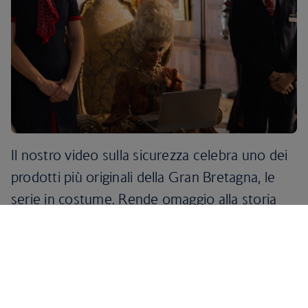
Il nostro video sulla sicurezza celebra uno dei
prodotti più originali della Gran Bretagna, le
serie in costume. Rende omaggio alla storia
ricca e piena di sfaccettature del Regno Unito,
resa famosa dalla nostra letteratura, dai film e
dalla TV.
Pensa a Bridgerton, Orgoglio e pregiudizio e Outlander, e