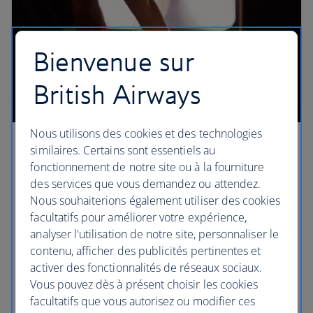
Bienvenue sur
British Airways
Nous utilisons des cookies et des technologies
First
similaires. Certains sont essentiels au
fonctionnement de notre site ou à la fourniture
Offrez-vous un vol d'un confort exceptionnel et
des services que vous demandez ou attendez.
profitez de repas raffinés et d'une suite privée.
Nous souhaiterions également utiliser des cookies
Entre accès à nos élégants salons Départ et à notre
facultatifs pour améliorer votre expérience,
service exclusif, il n'y a pas mieux que les cabines
analyser l'utilisation de notre site, personnaliser le
First pour voyager.
contenu, afficher des publicités pertinentes et
activer des fonctionnalités de réseaux sociaux.
First
Vous pouvez dès à présent choisir les cookies
facultatifs que vous autorisez ou modifier ces