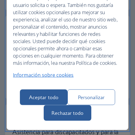
usuario solicita o espera. También nos gustaría
utilizar cookies opcionales para mejorar su
experiencia, analizar el uso de nuestro sitio web,
personalizar el contenido, mostrar anuncios
relevantes y habilitar funciones de redes
sociales. Usted puede decidir qué cookies
Pasaportes, visados y requisitos de
opcionales permite ahora o cambiar esas
entrada
opciones en cualquier momento. Para obtener
más información, lea nuestra Política de cookies.
Asegúrese de tener los documentos correctos
para su viaje.
Información sobre cookies
Consulte los requisitos para entrar
Aceptar todo
Personalizar
Rechazar todo
Asistencia para discapacitados y para la