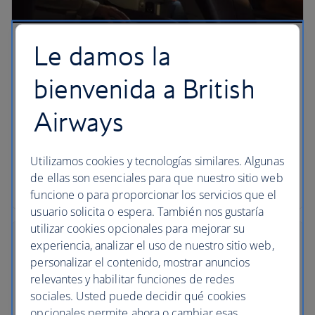
Le damos la
Elija su asiento
bienvenida a British
Asegúrese de obtener el asiento que desea
eligiéndolo con anticipación utilizando nuestros
Airways
mapas de asientos. Asimismo, infórmese sobre si
tiene que pagar o puede seleccionar un asiento de
forma gratuita.
Utilizamos cookies y tecnologías similares. Algunas
de ellas son esenciales para que nuestro sitio web
Cómo elegir un asiento
funcione o para proporcionar los servicios que el
usuario solicita o espera. También nos gustaría
utilizar cookies opcionales para mejorar su
experiencia, analizar el uso de nuestro sitio web,
personalizar el contenido, mostrar anuncios
relevantes y habilitar funciones de redes
sociales. Usted puede decidir qué cookies
opcionales permite ahora o cambiar esas