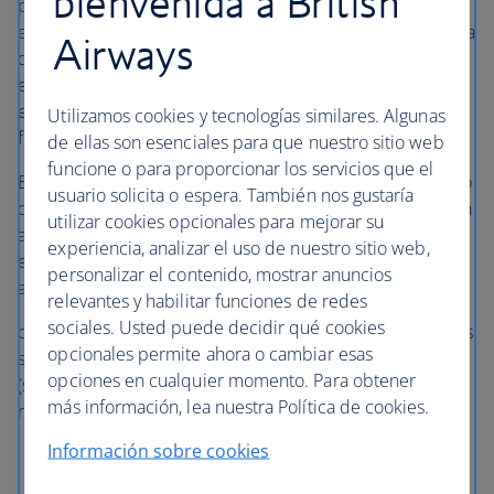
bienvenida a British
pudiera perder su vuelo de conexión. Harán todo lo que
esté en sus manos para que pueda pasar por la fila rápida
Airways
de inmigración o seguridad (Fast Track) y que pueda
embarcar en su siguiente vuelo, así como para que su
equipaje llegue al mismo tiempo que usted a su destino
Utilizamos cookies y tecnologías similares. Algunas
final.
de ellas son esenciales para que nuestro sitio web
funcione o para proporcionar los servicios que el
En el caso de que pierda un vuelo de conexión, el equipo
usuario solicita o espera. También nos gustaría
de Asistencia global de
one
world le facilitará información
utilizar cookies opcionales para mejorar su
actualizada sobre los vuelos, una nueva tarjeta de
experiencia, analizar el uso de nuestro sitio web,
embarque y, cuando corresponda, procurará buscarle
personalizar el contenido, mostrar anuncios
alojamiento donde pasar la noche.
relevantes y habilitar funciones de redes
sociales. Usted puede decidir qué cookies
oneworld
cuenta
con mostradores de conexión y de otros
opcionales permite ahora o cambiar esas
servicios en los siguientes aeropuertos internacionales
opciones en cualquier momento. Para obtener
(solo tiene que buscar el
logotipo de oneworld
cuando
más información, lea nuestra Política de cookies.
realice una conexión):
Información sobre cookies
London Heathrow
Boston