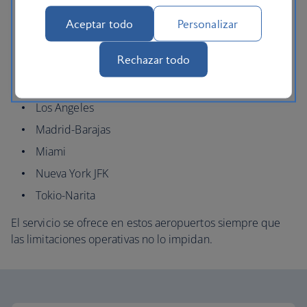
Chicago O'Hare
Aceptar todo
Personalizar
Dallas/Fort Worth
Rechazar todo
Helsinki
Hong Kong, RAE de China
Los Angeles
Madrid-Barajas
Miami
Nueva York JFK
Tokio-Narita
El servicio se ofrece en estos aeropuertos siempre que
las limitaciones operativas no lo impidan.