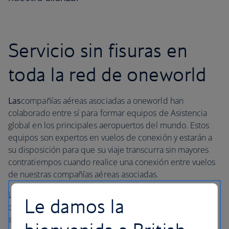
Servicio sin fisuras en
toda la red de oneworld
Las
compañías aéreas asociadas a oneworld han
colaborado entre sí para formar equipos de Asistencia
global en los principales aeropuertos del mundo. Estos
equipos son expertos en vuelos de conexión y estarán a
su disposición para que su viaje transcurra sin mayores
contratiempos cuando realice una conexión entre vuelos
de nuestras compañías aéreas asociadas.
Los equipos de Asistencia global hacen un seguimiento
Le damos la
de los vuelos de conexión y se reunirán con usted para,
en la medida de lo posible, ayudarle en caso de que