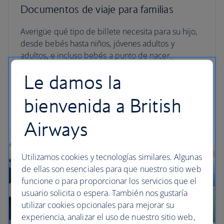
Documentos de viaje para familias
Averigüe qué tipo de billete necesita para su hijo,
desde bebés hasta niños, jóvenes adultos y
adultos, e incluso bebés a punto de nacer.
Asegúrese de que la experiencia sea más fluida en
Le damos la
el aeropuerto llevando consigo la documentación
correcta y las tarjetas de embarque de la familia.
bienvenida a British
Prepárese para el viaje
Airways
Utilizamos cookies y tecnologías similares. Algunas
de ellas son esenciales para que nuestro sitio web
funcione o para proporcionar los servicios que el
usuario solicita o espera. También nos gustaría
utilizar cookies opcionales para mejorar su
experiencia, analizar el uso de nuestro sitio web,