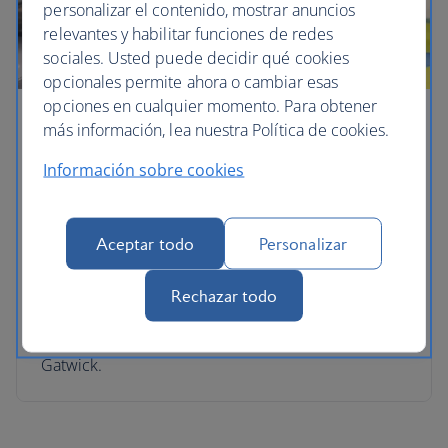
personalizar el contenido, mostrar anuncios
relevantes y habilitar funciones de redes
sociales. Usted puede decidir qué cookies
opcionales permite ahora o cambiar esas
opciones en cualquier momento. Para obtener
Salas VIP para niños
más información, lea nuestra Política de cookies.
Información sobre cookies
Sus pequeños pueden jugar con mini aviones y
otros juguetes de la marca My 1st Years para
mantenerlos felices y entretenidos en el
Aceptar todo
Personalizar
aeropuerto mientras se relaja en nuestras salas
VIP. Tenemos zonas infantiles Skyflyer en nuestras
salas VIP de London Heathrow Terminal 5 Club
Rechazar todo
South, Club North y Terminal 5B Club, London
Heathrow Terminal 3 First y Club, y London
Gatwick.