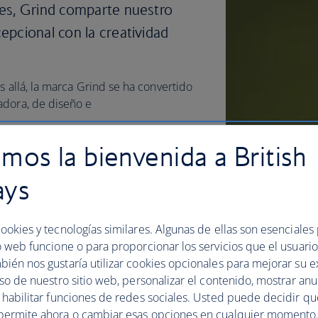
es, Grind comparte nuestro
epcional con la creatividad
s allá, la marca Grind se ha convertido
adora, de diseño e
mos la bienvenida a British
, elaborado específicamente para las
ara que su primer sorbo sepa tan bien
ays
d se elabora con granos de café
dos de forma sostenible. Tostado en
ookies y tecnologías similares. Algunas de ellas son esenciales
 riqueza, equilibrio y profundidad a
o web funcione o para proporcionar los servicios que el usuario 
bién nos gustaría utilizar cookies opcionales para mejorar su e
uso de nuestro sitio web, personalizar el contenido, mostrar an
y habilitar funciones de redes sociales. Usted puede decidir q
permite ahora o cambiar esas opciones en cualquier momento.