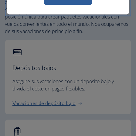
ocultos. Nuestro acceso a la extensa red global de British
Airways y a la alianza
one
world® nos sitúa en una
posición única para crear paquetes vacacionales con
vuelos convenientes en todo el mundo. Nos ocuparemos
de sus vacaciones de principio a fin.
Depósitos bajos
Asegure sus vacaciones con un depósito bajo y
divida el coste en pagos flexibles.
Vacaciones de depósito bajo