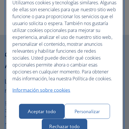
Utilizamos cookies y tecnologías similares. Algunas
de ellas son esenciales para que nuestro sitio web
funcione o para proporcionar los servicios que el
usuario solicita o espera. También nos gustaría
utilizar cookies opcionales para mejorar su
experiencia, analizar el uso de nuestro sitio web,
personalizar el contenido, mostrar anuncios
¿Por qué elegir British
relevantes y habilitar funciones de redes
sociales. Usted puede decidir qué cookies
Airways Holidays?
opcionales permite ahora o cambiar esas
opciones en cualquier momento. Para obtener
más información, lea nuestra Política de cookies.
La experiencia con British Airways es mucho
Información sobre cookies
más que un simple vuelo.
Somos una de las compañías de vacaciones más grandes
del Reino Unido y ofrecemos hoteles y complejos
Aceptar todo
Personalizar
hoteleros cuidadosamente seleccionados en los lugares
más increíbles, además de alquiler de coches sin extras
Rechazar todo