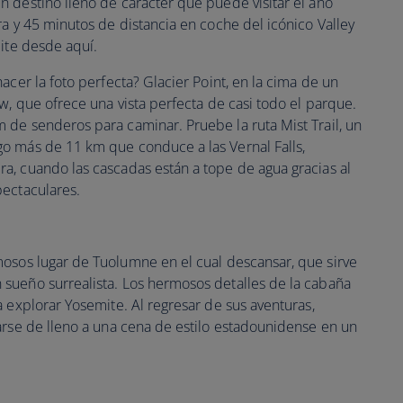
 destino lleno de carácter que puede visitar el año
ra y 45 minutos de distancia en coche del icónico Valley
mite desde aquí.
acer la foto perfecta? Glacier Point, en la cima de un
w, que ofrece una vista perfecta de casi todo el parque.
de senderos para caminar. Pruebe la ruta Mist Trail, un
o más de 11 km que conduce a las Vernal Falls,
a, cuando las cascadas están a tope de agua gracias al
pectaculares.
mosos lugar de Tuolumne en el cual descansar, que sirve
sueño surrealista. Los hermosos detalles de la cabaña
 explorar Yosemite. Al regresar de sus aventuras,
arse de lleno a una cena de estilo estadounidense en un