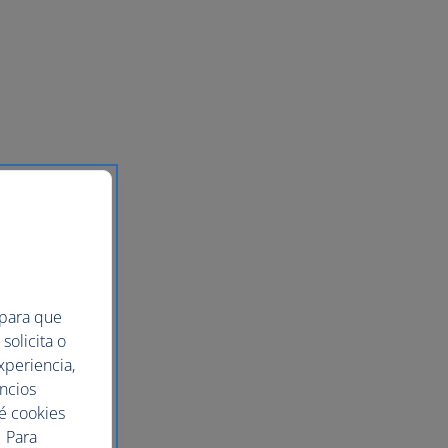
 para que
solicita o
xperiencia,
uncios
ué cookies
 Para