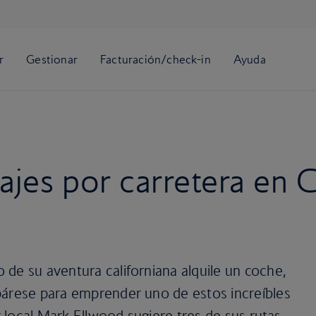
ajes por carretera en C
de su aventura californiana alquile un coche,
párese para emprender uno de estos increíbles
or local Mark Ellwood sugiere tres de sus rutas