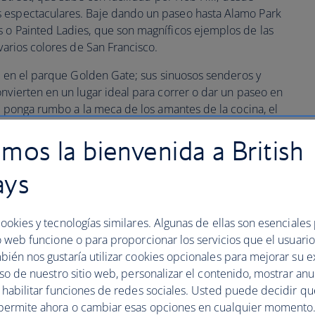
 espectaculares. Baje dando un paseo hasta Alamo Park
 o Painted Ladies, que son magníficos ejemplos de las
 varios colores de San Francisco.
re en el parque Golden Gate; sus sinuosos senderos y
onvierten en un lugar ideal para correr o dar un paseo en
o, ponga rumbo a la meca de los amantes de la cocina, el
ua terminal de cercanías reconvertida en un centro
mos la bienvenida a British
os sabores creativos de helado que se sirven en
ays
y peculiar
Hotel Argonaut
, ubicado en Fisherman’s Wharf
ookies y tecnologías similares. Algunas de ellas son esenciales
jarse en este establecimiento de cuatro estrellas frente
o web funcione o para proporcionar los servicios que el usuario 
bién nos gustaría utilizar cookies opcionales para mejorar su e
uso de nuestro sitio web, personalizar el contenido, mostrar an
y habilitar funciones de redes sociales. Usted puede decidir q
permite ahora o cambiar esas opciones en cualquier momento.