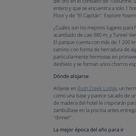
del oro en el condado de Tuolumne, un
entero y que se encuentra a solo 1 ho
Floor y de "El Capitán". Explore Yose
¿Cuáles son los mejores lugares para h
acantilado de casi 980 m, y Tunnel Vie
El parque cuenta con más de 1 200 km 
camino con forma de herradura de alg
particularmente hermosas en primaver
deshielo y se forman unos chorros es
Dónde alojarse
Alójese en
Rush Creek Lodge
, un her
como una base y parece sacado de un 
de madera del hotel le inspirarán para
zambúllase en la piscina antes entreg
"dinner".
La mejor época del año para ir