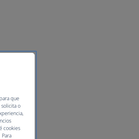
 para que
solicita o
xperiencia,
uncios
ué cookies
 Para