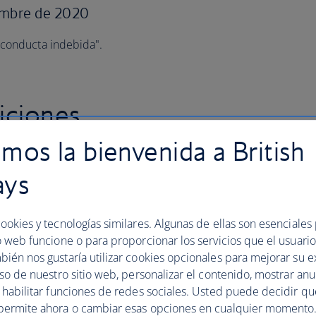
iembre de 2020
"conducta indebida".
iciones
mos la bienvenida a British
tish Airways Club ("Términos y condiciones"), que se
tantes y se refieren a sus derechos como socio de The
ays
condiciones también incluyen las
Condiciones de uso
y
te para pasajeros y equipaje
("Condiciones de
ookies y tecnologías similares. Algunas de ellas son esenciales
o web funcione o para proporcionar los servicios que el usuario 
 a British Airways o a una compañía aérea o empresa de
bién nos gustaría utilizar cookies opcionales para mejorar su e
tas condiciones y las de ba.com. Si tiene alguna
uso de nuestro sitio web, personalizar el contenido, mostrar an
ención al cliente
.
y habilitar funciones de redes sociales. Usted puede decidir q
permite ahora o cambiar esas opciones en cualquier momento.
algunas exclusiones o limitaciones de responsabilidad.