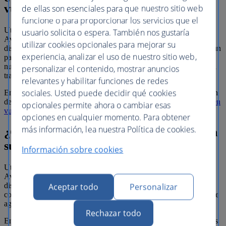
vuelo?
de ellas son esenciales para que nuestro sitio web
funcione o para proporcionar los servicios que el
Utilice nuestra calculadora para obtener una estimación de cuántos
usuario solicita o espera. También nos gustaría
Avios obtendrá en vuelos que otorgan Avios en función de la
utilizar cookies opcionales para mejorar su
distancia recorrida. Esto incluye vuelos reservados como parte de un
experiencia, analizar el uso de nuestro sitio web,
paquete de British Airways Holidays, vuelos con algunas de
nuestras compañías aéreas asociadas y algunos vuelos reservados a
personalizar el contenido, mostrar anuncios
través de agencias de viajes.
relevantes y habilitar funciones de redes
sociales. Usted puede decidir qué cookies
En la actualidad, la mayoría de los vuelos otorgan Avios en función
del precio del billete. Más información sobre
cómo obtener Avios en
opcionales permite ahora o cambiar esas
vuelos
.
opciones en cualquier momento. Para obtener
más información, lea nuestra Política de cookies.
¿Cuántos puntos de estatus conseguirá en
su próximo vuelo?
Información sobre cookies
Utilice nuestra calculadora para obtener una estimación de cuántos
Avios obtendrá en vuelos que otorgan Avios en función de la
distancia recorrida. Esto incluye vuelos con algunas de nuestras
Aceptar todo
Personalizar
compañías aéreas asociadas y algunos vuelos reservados a través de
agencias de viajes.
Rechazar todo
En la actualidad, la mayoría de los vuelos y paquetes de vacaciones