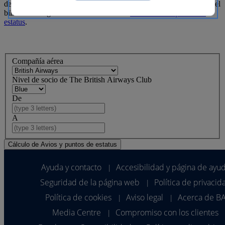
de British Airways Holidays otorgan Avios en función del precio del
billete. Obtenga más información sobre
cómo obtener puntos de
estatus
.
Compañía aérea
Nivel de socio de The British Airways Club
De
A
Ayuda y contacto
Accesibilidad y página de ayu
|
Seguridad de la página web
Política de privacid
|
Política de cookies
Aviso legal
Acerca de B
|
|
Media Centre
Compromiso con los clientes
|