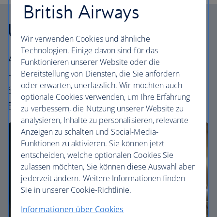
British Airways
Unsere Reiseklassen
Wir verwenden Cookies und ähnliche
Technologien. Einige davon sind für das
Alle unsere Tarife bieten ein ausgezeichnetes
Funktionieren unserer Website oder die
Bereitstellung von Diensten, die Sie anfordern
– und einzigartig britisches – Erlebnis. Wählen
oder erwarten, unerlässlich. Wir möchten auch
Sie Ihre perfekte Art zu fliegen – von
optionale Cookies verwenden, um Ihre Erfahrung
Economy bis First.
zu verbessern, die Nutzung unserer Website zu
analysieren, Inhalte zu personalisieren, relevante
Anzeigen zu schalten und Social-Media-
Funktionen zu aktivieren. Sie können jetzt
entscheiden, welche optionalen Cookies Sie
zulassen möchten, Sie können diese Auswahl aber
jederzeit ändern. Weitere Informationen finden
Sie in unserer Cookie-Richtlinie.
Informationen über Cookies