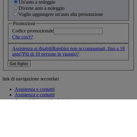
Un'auto a noleggio
Diverse auto a noleggio
Voglio aggiungere un'auto alla prenotazione
Promozioni
Codice promozionale
Che cos'è?
Assistenza ai disabili
Bambini non accompagnati, fino a 18
anni?
Più di 10 persone in viaggio?
link di navigazione secondari
Assistenza e contatti
|
Assistenza e contatti
|
Accessibilità e guida al sito
|
Protezione del sito internet
|
Politica sulla privacy
|
Politica sui cookie
|
Informazioni legali
|
Tutto su BA
|
Impressum
|