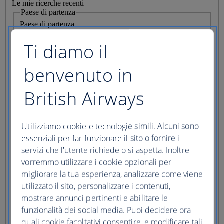
Le mie ricerche recenti
Paese di partenza
Paese di partenza
Prenotazione itinerario complesso
Ti diamo il
Rotta
benvenuto in
Da
A
Destinazioni
British Airways
Date del viaggio
Utilizziamo cookie e tecnologie simili. Alcuni sono
Partenza
essenziali per far funzionare il sito o fornire i
Solo andata
servizi che l'utente richiede o si aspetta. Inoltre
Andata e ritorno
vorremmo utilizzare i cookie opzionali per
migliorare la tua esperienza, analizzare come viene
Date fisse
utilizzato il sito, personalizzare i contenuti,
cabin
mostrare annunci pertinenti e abilitare le
Classe
funzionalità dei social media. Puoi decidere ora
quali cookie facoltativi consentire, e modificare tali