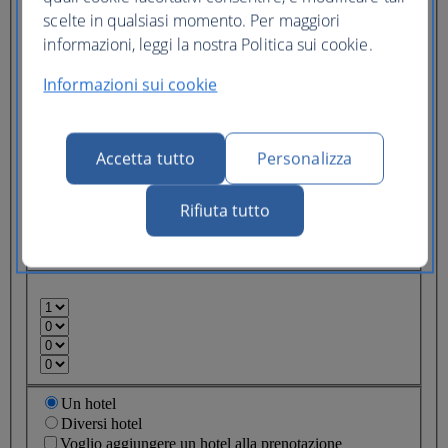
Tipo di biglietto
scelte in qualsiasi momento. Per maggiori
informazioni, leggi la nostra Politica sui cookie.
Tariffa più bassa
Biglietto
flessibile
(Business UK)
Informazioni sui cookie
Adulti
(16+)
Accetta tutto
Personalizza
Ragazzi
(12-15)
Bambini
Rifiuta tutto
(2-11)
Neonati
(0-2 anni)
Un hotel
Diversi hotel
Voglio aggiungere un hotel alla prenotazione