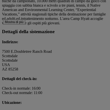
buche da campionato, 10.000 metri quadrati di campo da gioco con
spiaggia con sabbia bianca e scivolo a tre piani, tennis, il Native
American and Environmental Learning Center, “Experiential
Vacations,” attività stagionali tipiche della destinazione per famiglie
ed adulti ed intrattenimento notturno. L'area Camp Hyatt accoglie
Mostra di più
volentieri anche gli ospiti più giovani.
Dettagli della sistemazione
Indirizzo:
7500 E.Doubletree Ranch Road
Scottsdale
Scottsdale
USA
AZ 85258
Dettagli del check-in:
Check-in normale: 16:00
Check-out normale: 11:00
Ubicazione: