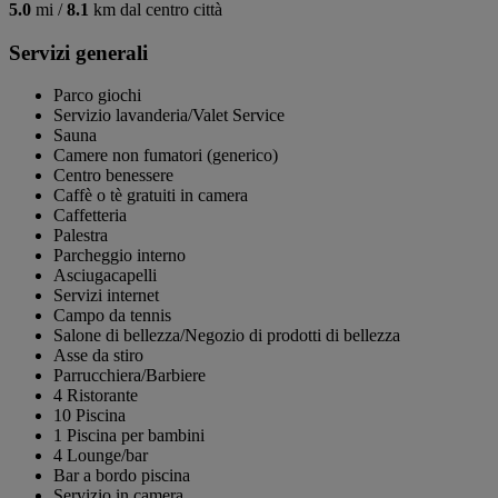
5.0
mi /
8.1
km dal centro città
Servizi generali
Parco giochi
Servizio lavanderia/Valet Service
Sauna
Camere non fumatori (generico)
Centro benessere
Caffè o tè gratuiti in camera
Caffetteria
Palestra
Parcheggio interno
Asciugacapelli
Servizi internet
Campo da tennis
Salone di bellezza/Negozio di prodotti di bellezza
Asse da stiro
Parrucchiera/Barbiere
4 Ristorante
10 Piscina
1 Piscina per bambini
4 Lounge/bar
Bar a bordo piscina
Servizio in camera