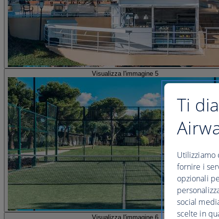
Visualizza l'immagine 5
Ti di
Airw
Utilizziamo 
fornire i se
opzionali pe
personalizza
social media
scelte in qu
Visualizza l'immagine 6