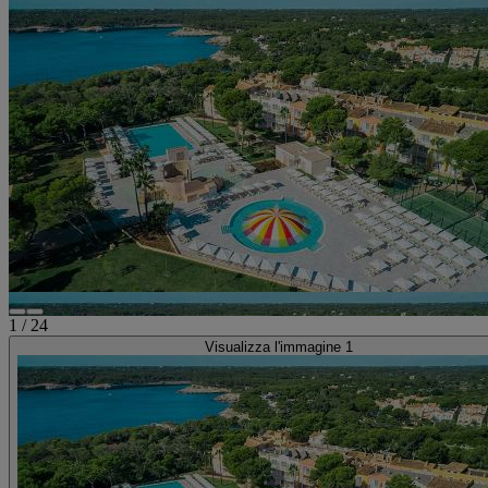
1
/
24
Visualizza l'immagine 1