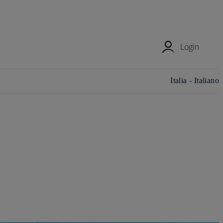
Login
Cambia
Italia - Italiano
paese/area
geografica