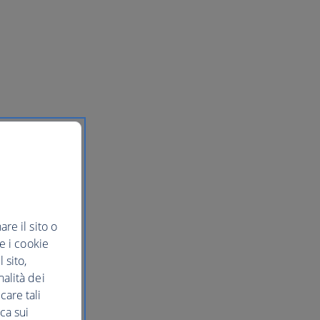
re il sito o
re i cookie
 sito,
nalità dei
care tali
ca sui