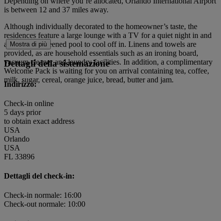
Depending on where you’re allocated, Orlando International Airport
is between 12 and 37 miles away.
Although individually decorated to the homeowner’s taste, the
residences feature a large lounge with a TV for a quiet night in and
an outdoor screened pool to cool off in. Linens and towels are
Mostra di più
provided, as are household essentials such as an ironing board,
vacuum cleaner and laundry facilities. In addition, a complimentary
Dettagli della sistemazione
Welcome Pack is waiting for you on arrival containing tea, coffee,
milk, sugar, cereal, orange juice, bread, butter and jam.
Indirizzo:
Check-in online
5 days prior
to obtain exact address
USA
Orlando
USA
FL 33896
Dettagli del check-in:
Check-in normale: 16:00
Check-out normale: 10:00