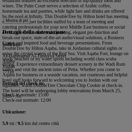
restaurant features an excellent selection of top-quality meat and
wines. The Palm Court serves a selection of Arabic coffee,
homemade tea and pastries, while light fare and drinks are offered
by the pool at Infinity. This DoubleTree by Hilton hotel has meeting
Mostra di più
room and banquet facilities staffed by a team of meeting and
catering professionals for your next Middle East business or social
Dettagli della sistemazione
event. Services include valet parking, elegant pre-function and
break-out space, state-of-the-art audio/visual solutions, a Business
Center and inspired food and beverage presentations. From
Indirizzo:
DoubleTree by Hilton Aqaba, take in Jordanian cultural sights or
enjoy the crystal waters of the Red Sea. Visit Aqaba Fort, lounge on
Al-Hammamat Al-Tunisyya Street
sandy beaches or try water sports including world class scuba
Aqaba
diving. Experience extraordinary dessert scenery in the Wadi Rum
Jordan
valley and visit the ancient ruins of Petra. Whether you come to
77110
Aqaba for business or a seaside vacation, our courteous and helpful
hotel staff looks forward to welcoming you to Jordan with our
Dettagli del check-in:
signature, warm DoubleTree Chocolate Chip Cookie at check-in.
The hotel will be undergoing lobby renovations from March 25,
Check-in normale: 15:00
2026 - Au
Check-out normale: 12:00
Ubicazione:
5.9
mi /
9.5
km dal centro città