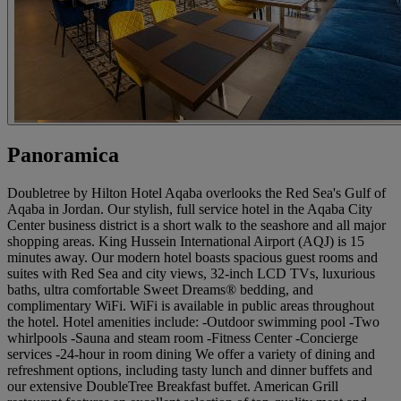
Panoramica
Doubletree by Hilton Hotel Aqaba overlooks the Red Sea's Gulf of
Aqaba in Jordan. Our stylish, full service hotel in the Aqaba City
Center business district is a short walk to the seashore and all major
shopping areas. King Hussein International Airport (AQJ) is 15
minutes away. Our modern hotel boasts spacious guest rooms and
suites with Red Sea and city views, 32-inch LCD TVs, luxurious
baths, ultra comfortable Sweet Dreams® bedding, and
complimentary WiFi. WiFi is available in public areas throughout
the hotel. Hotel amenities include: -Outdoor swimming pool -Two
whirlpools -Sauna and steam room -Fitness Center -Concierge
services -24-hour in room dining We offer a variety of dining and
refreshment options, including tasty lunch and dinner buffets and
our extensive DoubleTree Breakfast buffet. American Grill