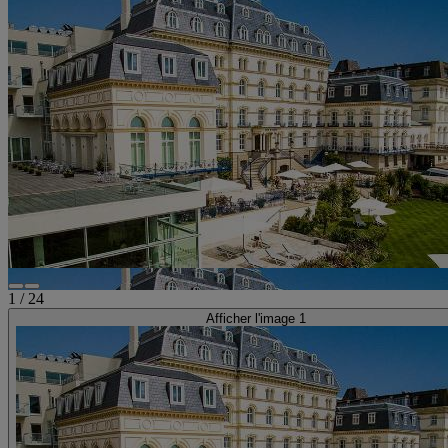
1
/
24
Afficher l'image 1