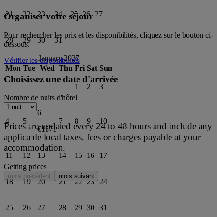
21
22
23
24
25
26
27
Organiser votre séjour
Pour rechercher les prix et les disponibilités, cliquez sur le bouton ci-
28
29
30
31
dessous.
January 2027
Vérifier les disponibilités
Mon
Tue
Wed
Thu
Fri
Sat
Sun
Choisissez une date d'arrivée
1
2
3
Nombre de nuits d'hôtel
6
4
5
7
8
9
10
Prices are updated every 24 to 48 hours and include any
€1571
applicable local taxes, fees or charges payable at your
accommodation.
11
12
13
14
15
16
17
Getting prices
mois précédent
mois suivant
18
19
20
21
22
23
24
25
26
27
28
29
30
31