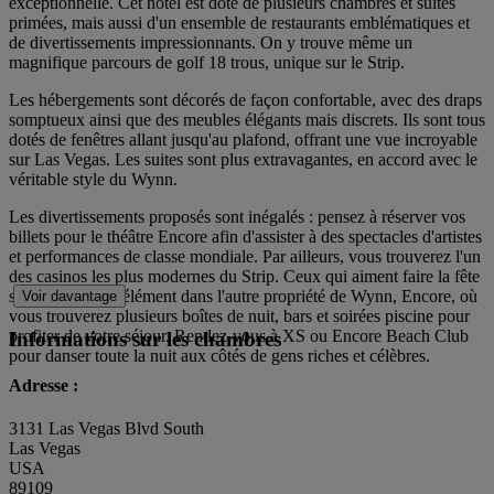
exceptionnelle. Cet hôtel est doté de plusieurs chambres et suites
primées, mais aussi d'un ensemble de restaurants emblématiques et
de divertissements impressionnants. On y trouve même un
magnifique parcours de golf 18 trous, unique sur le Strip.
Les hébergements sont décorés de façon confortable, avec des draps
somptueux ainsi que des meubles élégants mais discrets. Ils sont tous
dotés de fenêtres allant jusqu'au plafond, offrant une vue incroyable
sur Las Vegas. Les suites sont plus extravagantes, en accord avec le
véritable style du Wynn.
Les divertissements proposés sont inégalés : pensez à réserver vos
billets pour le théâtre Encore afin d'assister à des spectacles d'artistes
et performances de classe mondiale. Par ailleurs, vous trouverez l'un
des casinos les plus modernes du Strip. Ceux qui aiment faire la fête
seront dans leur élément dans l'autre propriété de Wynn, Encore, où
Voir davantage
vous trouverez plusieurs boîtes de nuit, bars et soirées piscine pour
profiter de votre séjour. Rendez-vous à XS ou Encore Beach Club
Informations sur les chambres
pour danser toute la nuit aux côtés de gens riches et célèbres.
Adresse :
3131 Las Vegas Blvd South
Las Vegas
USA
89109