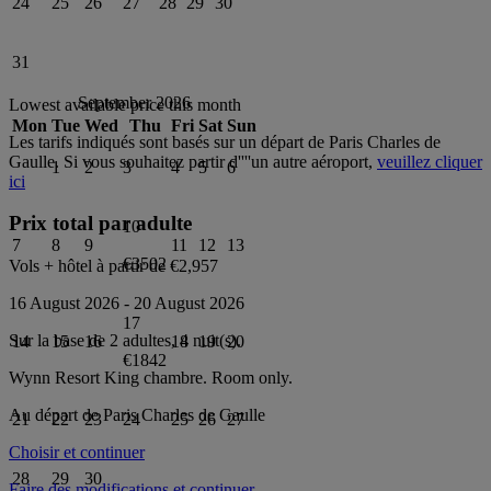
24
25
26
27
28
29
30
31
September 2026
Lowest available price this month
Mon
Tue
Wed
Thu
Fri
Sat
Sun
Les tarifs indiqués sont basés sur un départ de
Paris Charles de
Gaulle
. Si vous souhaitez partir d''''un autre aéroport,
veuillez cliquer
1
2
3
4
5
6
ici
Prix total par adulte
10
7
8
9
11
12
13
€3502
Vols + hôtel à partir de
€2,957
16 August 2026
-
20 August 2026
17
Sur la base de 2 adultes,
4
nuit(s).
14
15
16
18
19
20
€1842
Wynn Resort King
chambre.
Room only
.
Au départ de
Paris Charles de Gaulle
21
22
23
24
25
26
27
Choisir et continuer
28
29
30
Faire des modifications et continuer