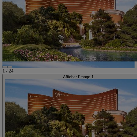
1
/
24
Afficher l'image 1