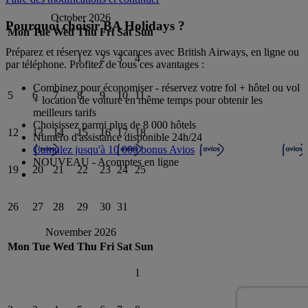
October 2026
Pourquoi choisir BA Holidays ?
Mon
Tue
Wed
Thu
Fri
Sat
Sun
Préparez et réservez vos vacances avec British Airways, en ligne ou
1
2
3
4
par téléphone. Profitez de tous ces avantages :
Combinez pour économiser - réservez votre fol + hôtel ou vol
5
6
7
8
9
10
11
+ location de voiture en même temps pour obtenir les
meilleurs tarifs
Choisissez parmi plus de 8 000 hôtels
12
13
14
15
16
17
18
Numéro d'assistance disponible 24h/24
Cumulez jusqu'à 10 000 bonus Avios
NOUVEAU - Acomptes en ligne
19
20
21
22
23
24
25
26
27
28
29
30
31
November 2026
Mon
Tue
Wed
Thu
Fri
Sat
Sun
1