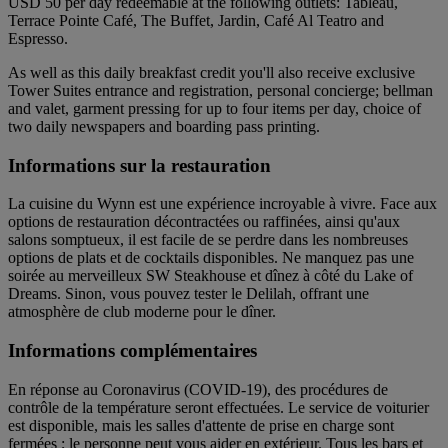
USD 50 per day redeemable at the following outlets: Tableau,
Terrace Pointe Café, The Buffet, Jardin, Café Al Teatro and
Espresso.
As well as this daily breakfast credit you'll also receive exclusive
Tower Suites entrance and registration, personal concierge; bellman
and valet, garment pressing for up to four items per day, choice of
two daily newspapers and boarding pass printing.
Informations sur la restauration
La cuisine du Wynn est une expérience incroyable à vivre. Face aux
options de restauration décontractées ou raffinées, ainsi qu'aux
salons somptueux, il est facile de se perdre dans les nombreuses
options de plats et de cocktails disponibles. Ne manquez pas une
soirée au merveilleux SW Steakhouse et dînez à côté du Lake of
Dreams. Sinon, vous pouvez tester le Delilah, offrant une
atmosphère de club moderne pour le dîner.
Informations complémentaires
En réponse au Coronavirus (COVID-19), des procédures de
contrôle de la température seront effectuées. Le service de voiturier
est disponible, mais les salles d'attente de prise en charge sont
fermées ; le personne peut vous aider en extérieur. Tous les bars et