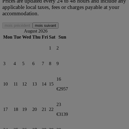
Prices are updated every 24 to 48 hours and include any
applicable local taxes, fees or charges payable at your
accommodation.
mois précédent
mois suivant
August 2026
Mon
Tue
Wed
Thu
Fri
Sat
Sun
1
2
3
4
5
6
7
8
9
16
10
11
12
13
14
15
€2957
23
17
18
19
20
21
22
€3139