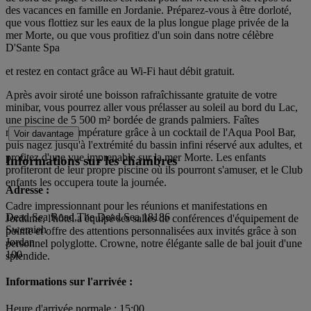
des vacances en famille en Jordanie. Préparez-vous à être dorloté,
que vous flottiez sur les eaux de la plus longue plage privée de la
mer Morte, ou que vous profitiez d'un soin dans notre célèbre
D'Sante Spa
et restez en contact grâce au Wi-Fi haut débit gratuit.
Après avoir siroté une boisson rafraîchissante gratuite de votre
minibar, vous pourrez aller vous prélasser au soleil au bord du Lac,
une piscine de 5 500 m² bordée de grands palmiers. Faîtes
redescendre la température grâce à un cocktail de l'Aqua Pool Bar,
Voir davantage
puis nagez jusqu'à l'extrémité du bassin infini réservé aux adultes, et
profitez d'une vue imprenable sur la mer Morte. Les enfants
Informations sur les chambres
profiteront de leur propre piscine où ils pourront s'amuser, et le Club
enfants les occupera toute la journée.
Adresse :
Cadre impressionnant pour les réunions et manifestations en
Dead Sea Road,The Dead Sea 18186
Jordanie, l'hôtel a équipé ses salles de conférences d'équipement de
Swemieh
pointe et offre des attentions personnalisées aux invités grâce à son
Jordan
personnel polyglotte. Crowne, notre élégante salle de bal jouit d'une
100
splendide.
Informations sur l'arrivée :
Heure d'arrivée normale : 15:00