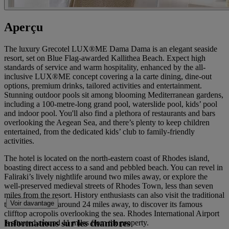
Aperçu
The luxury Grecotel LUX®ME Dama Dama is an elegant seaside
resort, set on Blue Flag-awarded Kallithea Beach. Expect high
standards of service and warm hospitality, enhanced by the all-
inclusive LUX®ME concept covering a la carte dining, dine-out
options, premium drinks, tailored activities and entertainment.
Stunning outdoor pools sit among blooming Mediterranean gardens,
including a 100-metre-long grand pool, waterslide pool, kids’ pool
and indoor pool. You'll also find a plethora of restaurants and bars
overlooking the Aegean Sea, and there’s plenty to keep children
entertained, from the dedicated kids’ club to family-friendly
activities.
The hotel is located on the north-eastern coast of Rhodes island,
boasting direct access to a sand and pebbled beach. You can revel in
Faliraki’s lively nightlife around two miles away, or explore the
well-preserved medieval streets of Rhodes Town, less than seven
miles from the resort. History enthusiasts can also visit the traditional
Voir davantage
town of Lindos, around 24 miles away, to discover its famous
clifftop acropolis overlooking the sea. Rhodes International Airport
Informations sur les chambres
is situated around 11 miles from the property.