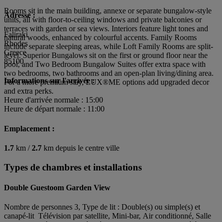
Rooms sit in the main building, annexe or separate bungalow-style
Adresse :
units, all with floor-to-ceiling windows and private balconies or
terraces with garden or sea views. Interiors feature light tones and
Faliraki
natural woods, enhanced by colourful accents. Family Rooms
Rhodes
include separate sleeping areas, while Loft Family Rooms are split-
Greece
level. Superior Bungalows sit on the first or ground floor near the
85100
pool, and Two Bedroom Bungalow Suites offer extra space with
two bedrooms, two bathrooms and an open-plan living/dining area.
Informations sur l'arrivée :
For a more premium stay, LUX®ME options add upgraded decor
and extra perks.
Heure d'arrivée normale : 15:00
Heure de départ normale : 11:00
Emplacement :
1.7
km /
2.7
km depuis le centre ville
Types de chambres et installations
Double Guestoom Garden View
Nombre de personnes 3, Type de lit : Double(s) ou simple(s) et
canapé-lit Télévision par satellite, Mini-bar, Air conditionné, Salle