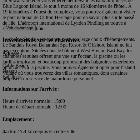
au Straw Market et vous émerveiller devant les eaux turquoises de
Blue Lagoon Island, le tout à moins de 16 kilomètres de l'hôtel. À
19 kilomètres à l'ouest du complexe, vous pourrez également visiter
le parc national de Clifton Heritage pour en savoir plus sur le passé
de l'île. L'aéroport international de Lynden Pindling se trouve à
Voir davantage
8 kilomètres de l'hôtel.
La chaîne Sandals est connue pour son large choix d'hébergements.
Informations sur les chambres
Le Sandals Royal Bahamian Spa Resort & Offshore Island ne fait
pas exception. Situées dans le bâtiment West Bay ou East Bay, les
Adresse :
chambres et suites offrent une vue sur l'océan, la piscine ou les
jardins tropicaux, et beaucoup proposent des baignoires extérieures
Cable Beach
ou un accès à la piscine. Vous pouvez également opter pour l'Island
Nassau
Village où vous trouverez des villas romantiques, dont certaines
Bahamas
proposent un service de majordome personnel.
Informations sur l'arrivée :
Heure d'arrivée normale : 15:00
Heure de départ normale : 12:00
Emplacement :
4.5
km /
7.3
km depuis le centre ville