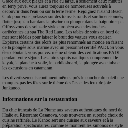
Grâce aux deux plages et à l'île au large, à seulement deux minutes
en ferry privé, vous aurez toujours de nombreuses activités à
découvrir dans l'eau ou sur la terre ferme. Rejoignez l'Island Beach
Club pour vous prélasser sur des transats ronds et surdimensionnés,
flotter jusqu'au bar dans la piscine ou plonger dans la baignoire spa.
Offrez-vous des soins de style européen avec des touches
caribéennes au spa The Red Lane. Les tables de soins en bord de
mer sont idéales pour laisser le bruit des vagues vous apaiser.
Explorez certains des récifs les plus renommés au monde en faisant
de la plongée sous-marine avec un personnel certifié PADI. Si vous
êtes débutant, vous pouvez même obtenir des certifications PADI
pendant votre séjour. Les autres sports nautiques comprennent le
kayak, la planche à voile, le paddle-board, la plongée avec tuba et
les excursions en catamaran.
Les divertissements continuent même après le coucher du soleil : ne
manquez pas les fêtes sur le thème des îles et les feux de joie
Junkanoo.
Informations sur la restauration
Du chic français de La Plume aux saveurs authentiques du nord de
l'Italie au Ristorante Casanova, vous trouverez un superbe choix de
cuisine raffinée. Le Kanoo sert une cuisine aux saveurs et à la
préparation spectaculaires, comme le montrent les kimonos de style