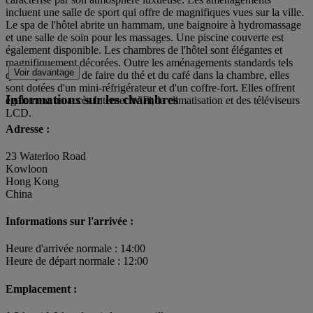
incluent une salle de sport qui offre de magnifiques vues sur la ville.
Le spa de l'hôtel abrite un hammam, une baignoire à hydromassage
et une salle de soin pour les massages. Une piscine couverte est
également disponible. Les chambres de l'hôtel sont élégantes et
magnifiquement décorées. Outre les aménagements standards tels
Voir davantage
que la possibilité de faire du thé et du café dans la chambre, elles
sont dotées d'un mini-réfrigérateur et d'un coffre-fort. Elles offrent
Informations sur les chambres
également un accès Internet WiFi, la climatisation et des téléviseurs
LCD.
Adresse :
23 Waterloo Road
Kowloon
Hong Kong
China
Informations sur l'arrivée :
Heure d'arrivée normale : 14:00
Heure de départ normale : 12:00
Emplacement :