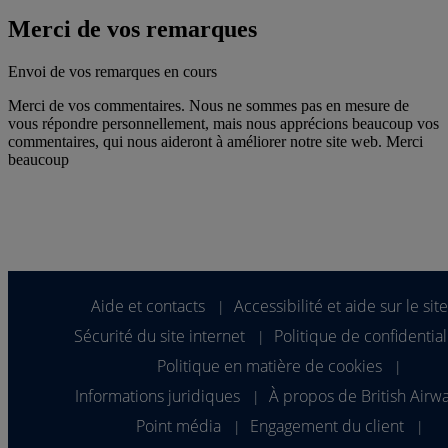
Merci de vos remarques
Envoi de vos remarques en cours
Merci de vos commentaires. Nous ne sommes pas en mesure de
vous répondre personnellement, mais nous apprécions beaucoup vos
commentaires, qui nous aideront à améliorer notre site web. Merci
beaucoup
Aide et contacts
Accessibilité et aide sur le sit
|
Sécurité du site internet
Politique de confidential
|
Politique en matière de cookies
|
Informations juridiques
À propos de British Airw
|
Point média
Engagement du client
|
|