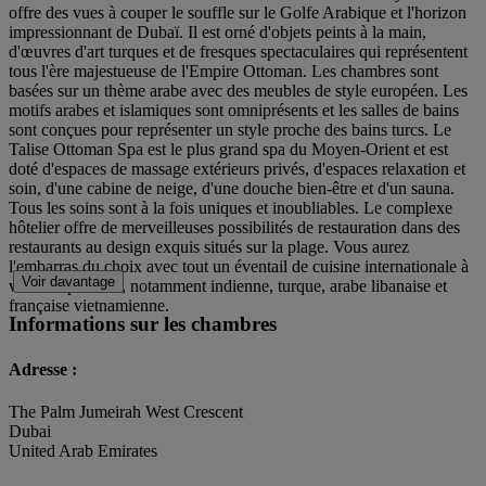
offre des vues à couper le souffle sur le Golfe Arabique et l'horizon
impressionnant de Dubaï. Il est orné d'objets peints à la main,
d'œuvres d'art turques et de fresques spectaculaires qui représentent
tous l'ère majestueuse de l'Empire Ottoman. Les chambres sont
basées sur un thème arabe avec des meubles de style européen. Les
motifs arabes et islamiques sont omniprésents et les salles de bains
sont conçues pour représenter un style proche des bains turcs. Le
Talise Ottoman Spa est le plus grand spa du Moyen-Orient et est
doté d'espaces de massage extérieurs privés, d'espaces relaxation et
soin, d'une cabine de neige, d'une douche bien-être et d'un sauna.
Tous les soins sont à la fois uniques et inoubliables. Le complexe
hôtelier offre de merveilleuses possibilités de restauration dans des
restaurants au design exquis situés sur la plage. Vous aurez
l'embarras du choix avec tout un éventail de cuisine internationale à
Voir davantage
votre disposition, notamment indienne, turque, arabe libanaise et
française vietnamienne.
Informations sur les chambres
Adresse :
The Palm Jumeirah West Crescent
Dubai
United Arab Emirates