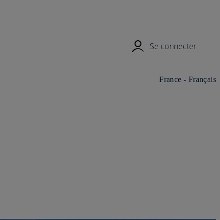
Se connecter
Changer le pays/la
France - Français
région et la langue