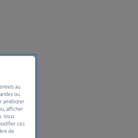
entiels au
mandez ou
ur améliorer
nu, afficher
x. Vous
modifier ces
ière de