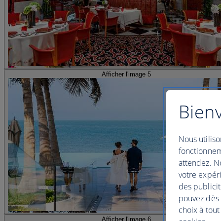
Afficher l'image 5
Bienv
Nous utiliso
fonctionnem
attendez. No
votre expéri
des publicit
pouvez dès à
choix à tout
Afficher l'image 6