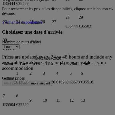
€35444
€35459
Pour rechercher les prix et les disponibilités, cliquez sur le bouton ci-
dessous.
28
29
23
24
25
26
27
Vérifier les disponibilités
€35444
€35503
Choisissez une date d'arrivée
30
Nombre de nuits d'hôtel
€35516
Prices are updated every 24 to 48 hours and include any
December 2026
applicable local taxes, fees or charges payable at your
Mon
Tue
Wed
Thu
Fri
Sat
Sun
accommodation.
1
2
3
4
5
6
Getting prices
€12606
€35490
€16280
€16280
€8673
€35518
mois précédent
mois suivant
7
8
9
10
11
12
13
€35504
€35529