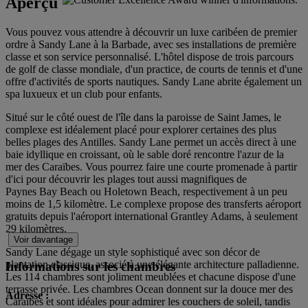
Aperçu
Vous pouvez vous attendre à découvrir un luxe caribéen de premier
ordre à Sandy Lane à la Barbade, avec ses installations de première
classe et son service personnalisé. L'hôtel dispose de trois parcours
de golf de classe mondiale, d'un practice, de courts de tennis et d'une
offre d'activités de sports nautiques. Sandy Lane abrite également un
spa luxueux et un club pour enfants.
Situé sur le côté ouest de l'île dans la paroisse de Saint James, le
complexe est idéalement placé pour explorer certaines des plus
belles plages des Antilles. Sandy Lane permet un accès direct à une
baie idyllique en croissant, où le sable doré rencontre l'azur de la
mer des Caraïbes. Vous pourrez faire une courte promenade à partir
d'ici pour découvrir les plages tout aussi magnifiques de
Paynes Bay Beach ou Holetown Beach, respectivement à un peu
moins de 1,5 kilomètre. Le complexe propose des transferts aéroport
gratuits depuis l'aéroport international Grantley Adams, à seulement
29 kilomètres.
Voir davantage
Sandy Lane dégage un style sophistiqué avec son décor de
plantation classique, associé à une élégante architecture palladienne.
Informations sur les chambres
Les 114 chambres sont joliment meublées et chacune dispose d'une
terrasse privée. Les chambres Ocean donnent sur la douce mer des
Adresse :
Caraïbes et sont idéales pour admirer les couchers de soleil, tandis