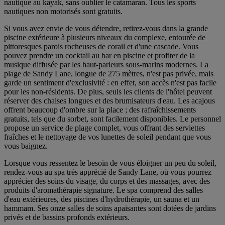
nautique au kayak, sans oublier le catamaran. Tous les sports
nautiques non motorisés sont gratuits.
Si vous avez envie de vous détendre, retirez-vous dans la grande
piscine extérieure à plusieurs niveaux du complexe, entourée de
pittoresques parois rocheuses de corail et d'une cascade. Vous
pouvez prendre un cocktail au bar en piscine et profiter de la
musique diffusée par les haut-parleurs sous-marins modernes. La
plage de Sandy Lane, longue de 275 mètres, n'est pas privée, mais
garde un sentiment d'exclusivité : en effet, son accès n'est pas facile
pour les non-résidents. De plus, seuls les clients de l'hôtel peuvent
réserver des chaises longues et des brumisateurs d'eau. Les acajous
offrent beaucoup d'ombre sur la place ; des rafraîchissements
gratuits, tels que du sorbet, sont facilement disponibles. Le personnel
propose un service de plage complet, vous offrant des serviettes
fraîches et le nettoyage de vos lunettes de soleil pendant que vous
vous baignez.
Lorsque vous ressentez le besoin de vous éloigner un peu du soleil,
rendez-vous au spa très apprécié de Sandy Lane, où vous pourrez
apprécier des soins du visage, du corps et des massages, avec des
produits d'aromathérapie signature. Le spa comprend des salles
d'eau extérieures, des piscines d'hydrothérapie, un sauna et un
hammam. Ses onze salles de soins apaisantes sont dotées de jardins
privés et de bassins profonds extérieurs.