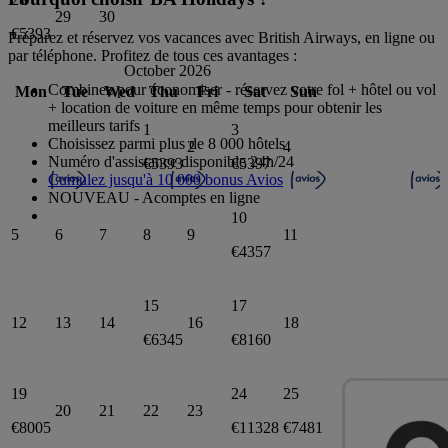
29
30
€5393
Préparez et réservez vos vacances avec British Airways, en ligne ou
par téléphone. Profitez de tous ces avantages :
October 2026
Combinez pour économiser - réservez votre fol + hôtel ou vol
Mon
Tue
Wed
Thu
Fri
Sat
Sun
+ location de voiture en même temps pour obtenir les
meilleurs tarifs
1
3
Choisissez parmi plus de 8 000 hôtels
2
4
Numéro d'assistance disponible 24h/24
€5393
€5397
Cumulez jusqu'à 10 000 bonus Avios
NOUVEAU - Acomptes en ligne
10
5
6
7
8
9
11
€4357
15
17
12
13
14
16
18
€6345
€8160
19
24
25
20
21
22
23
€8005
€11328
€7481