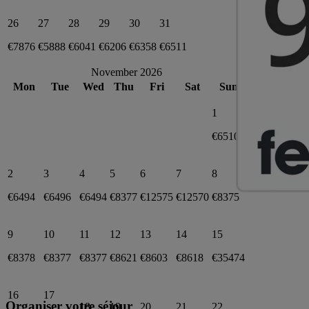
26
27
28
29
30
31
€7876
€5888
€6041
€6206
€6358
€6511
November 2026
Mon
Tue
Wed
Thu
Fri
Sat
Sun
1
€6510
2
3
4
5
6
7
8
€6494
€6496
€6494
€8377
€12575
€12570
€8375
9
10
11
12
13
14
15
€8378
€8377
€8377
€8621
€8603
€8618
€35474
16
17
Organiser votre séjour
18
19
20
21
22