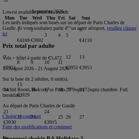
September 2026
Lowest available price this month
Mon
Tue
Wed
Thu
Fri
Sat
Sun
Les tarifs indiqués sont basés sur un départ de
Paris Charles de
Gaulle
. Si vous souhaitez partir d''''un autre aéroport,
veuillez cliquer
1
2
6
ici
3
4
5
€4169
€3992
€4110
Prix total par adulte
7
12
13
Vols + hôtel à partir de
€5,472
8
9
10
11
€3951
€3951
€3953
15 August 2026
-
21 August 2026
Sur la base de 2 adultes,
6
nuit(s).
15
Orchid Room, Balcony or Patio, 779sqft (72sqm)
chambre.
Full
14
16
17
18
19
20
€3929
breakfast
.
Au départ de
Paris Charles de Gaulle
21
24
Choisir et continuer
22
23
25
26
27
€3930
€3915
Faire des modifications et continuer
Pourquoi choisir BA Holidays ?
28