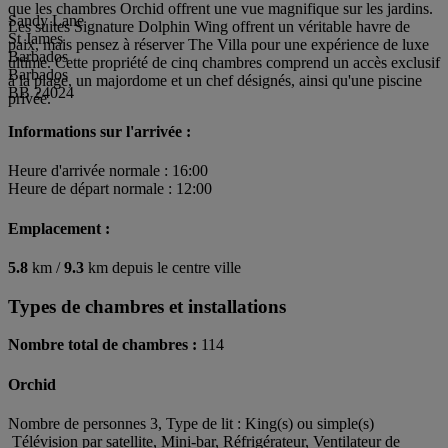
que les chambres Orchid offrent une vue magnifique sur les jardins.
Sandy Lane
Les suites Signature Dolphin Wing offrent un véritable havre de
St James
paix, mais pensez à réserver The Villa pour une expérience de luxe
Barbados
ultime. Cette propriété de cinq chambres comprend un accès exclusif
Barbados
à la plage, un majordome et un chef désignés, ainsi qu'une piscine
BB 24024
privée.
Informations sur l'arrivée :
Heure d'arrivée normale : 16:00
Heure de départ normale : 12:00
Emplacement :
5.8
km /
9.3
km depuis le centre ville
Types de chambres et installations
Nombre total de chambres :
114
Orchid
Nombre de personnes 3, Type de lit : King(s) ou simple(s)
Télévision par satellite, Mini-bar, Réfrigérateur, Ventilateur de