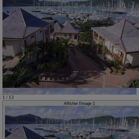
1
/
13
Afficher l'image 1