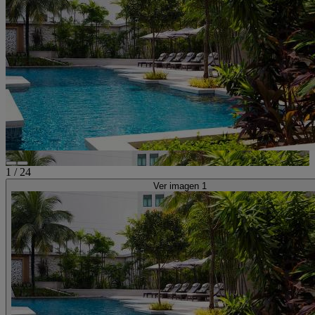
1
/
24
Ver imagen 1