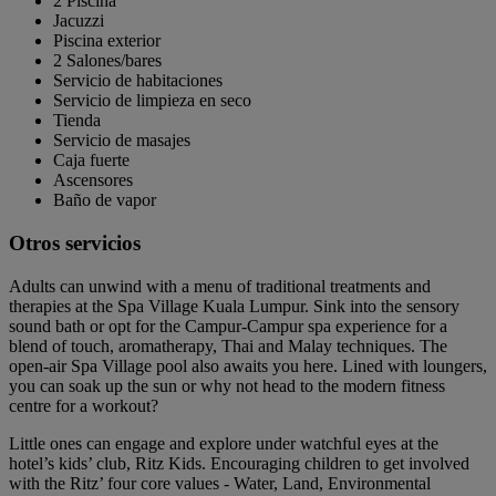
2 Piscina
Jacuzzi
Piscina exterior
2 Salones/bares
Servicio de habitaciones
Servicio de limpieza en seco
Tienda
Servicio de masajes
Caja fuerte
Ascensores
Baño de vapor
Otros servicios
Adults can unwind with a menu of traditional treatments and
therapies at the Spa Village Kuala Lumpur. Sink into the sensory
sound bath or opt for the Campur-Campur spa experience for a
blend of touch, aromatherapy, Thai and Malay techniques. The
open-air Spa Village pool also awaits you here. Lined with loungers,
you can soak up the sun or why not head to the modern fitness
centre for a workout?
Little ones can engage and explore under watchful eyes at the
hotel’s kids’ club, Ritz Kids. Encouraging children to get involved
with the Ritz’ four core values - Water, Land, Environmental