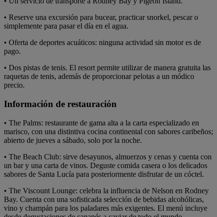
• Un servicio de transporte a Rodney Bay y Pigeon Island.
• Reserve una excursión para bucear, practicar snorkel, pescar o
simplemente para pasar el día en el agua.
• Oferta de deportes acuáticos: ninguna actividad sin motor es de
pago.
• Dos pistas de tenis. El resort permite utilizar de manera gratuita las
raquetas de tenis, además de proporcionar pelotas a un módico
precio.
Información de restauración
• The Palms: restaurante de gama alta a la carta especializado en
marisco, con una distintiva cocina continental con sabores caribeños;
abierto de jueves a sábado, solo por la noche.
• The Beach Club: sirve desayunos, almuerzos y cenas y cuenta con
un bar y una carta de vinos. Deguste comida casera o los delicados
sabores de Santa Lucía para posteriormente disfrutar de un cóctel.
• The Viscount Lounge: celebra la influencia de Nelson en Rodney
Bay. Cuenta con una sofisticada selección de bebidas alcohólicas,
vino y champán para los paladares más exigentes. El menú incluye
desde degustaciones de canapés a caviar de todo el mundo.