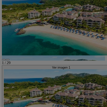
1
/
29
Ver imagen 1