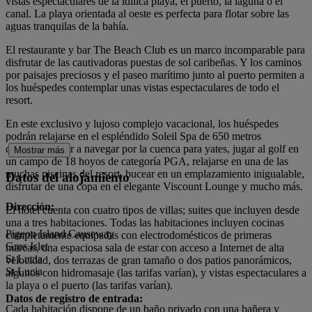
vistas espectaculares de la idílica playa, el puerto, la laguna o el
canal. La playa orientada al oeste es perfecta para flotar sobre las
aguas tranquilas de la bahía.
El restaurante y bar The Beach Club es un marco incomparable para
disfrutar de las cautivadoras puestas de sol caribeñas. Y los caminos
por paisajes preciosos y el paseo marítimo junto al puerto permiten a
los huéspedes contemplar unas vistas espectaculares de todo el
resort.
En este exclusivo y lujoso complejo vacacional, los huéspedes
podrán relajarse en el espléndido Soleil Spa de 650 metros
cuadrados, salir a navegar por la cuenca para yates, jugar al golf en
Mostrar más
un campo de 18 hoyos de categoría PGA, relajarse en una de las
muchas piscinas del resort, bucear en un emplazamiento inigualable,
Datos del alojamiento
disfrutar de una copa en el elegante Viscount Lounge y mucho más.
Dirección:
El hotel cuenta con cuatro tipos de villas; suites que incluyen desde
una a tres habitaciones. Todas las habitaciones incluyen cocinas
Pigeon Island Causeway
completamente equipadas con electrodomésticos de primeras
Gros Islet
marcas, una espaciosa sala de estar con acceso a Internet de alta
St Lucia
velocidad, dos terrazas de gran tamaño o dos patios panorámicos,
St Lucia
algunos con hidromasaje (las tarifas varían), y vistas espectaculares a
la playa o el puerto (las tarifas varían).
Datos de registro de entrada:
Cada habitación dispone de un baño privado con una bañera y