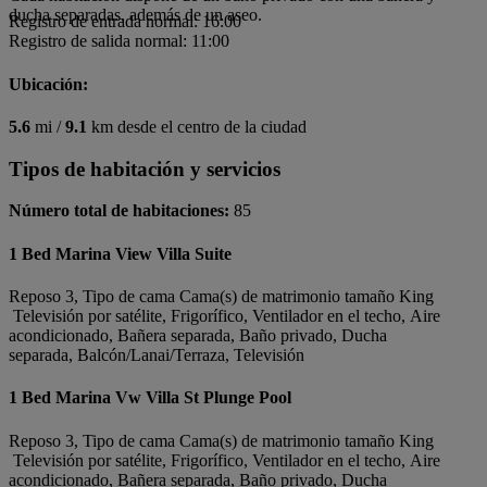
ducha separadas, además de un aseo.
Registro de entrada normal: 16:00
Registro de salida normal: 11:00
Ubicación:
5.6
mi /
9.1
km desde el centro de la ciudad
Tipos de habitación y servicios
Número total de habitaciones:
85
1 Bed Marina View Villa Suite
Reposo 3, Tipo de cama Cama(s) de matrimonio tamaño King
Televisión por satélite, Frigorífico, Ventilador en el techo, Aire
acondicionado, Bañera separada, Baño privado, Ducha
separada, Balcón/Lanai/Terraza, Televisión
1 Bed Marina Vw Villa St Plunge Pool
Reposo 3, Tipo de cama Cama(s) de matrimonio tamaño King
Televisión por satélite, Frigorífico, Ventilador en el techo, Aire
acondicionado, Bañera separada, Baño privado, Ducha