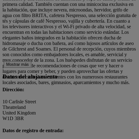
primera calidad. También cuentan con una minicocina exclusiva en
la habitación, que incluye nevera, microondas, hervidor, grifo de
agua con filtro BRITA, cafetera Nespresso, una selección gratuita de
tés y cápsulas de café Nespresso, vajilla y cubertería. En cuanto a
los televisores interactivos y el Wi-Fi privado de alta velocidad, se
encuentran en todas las habitaciones como servicio estándar. Los
elegantes baños integrados en la habitación ofrecen ducha de
hidromasaje o ducha con bañera, así como lujosos artículos de aseo
de Gilchrest and Soames. El personal de recepción, cuyos miembros
son conocidos como embajadores locales, es amable, servicial y
muy conocedor de la zona. Los huéspedes disfrutan de un servicio
Mostrar más
personalizado de recomendaciones de cosas que ver y hacer o
lugares para comer y beber, y pueden aprovechar las ofertas y
Datos del alojamiento
descuentos exclusivos existentes con los numerosos restaurantes
locales asociados, bares, gimnasios, aparcamientos y mucho más.
Dirección:
10 Carlisle Street
Theatreland
United Kingdom
W1D 3BR
Datos de registro de entrada: