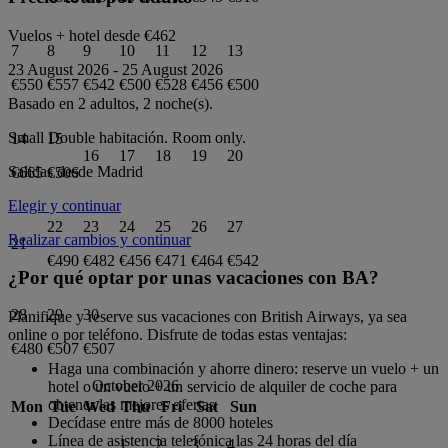
Vuelos + hotel desde
€462
7
8
9
10
11
12
13
23 August 2026
-
25 August 2026
€550
€557
€542
€500
€528
€456
€500
Basado en 2 adultos,
2
noche(s).
Small Double
habitación.
Room only
.
14
15
16
17
18
19
20
Salidas desde
Madrid
€665
€506
Elegir y continuar
22
23
24
25
26
27
Realizar cambios y continuar
21
€490
€482
€456
€471
€464
€542
¿Por qué optar por unas vacaciones con BA?
28
29
30
Planifique y reserve sus vacaciones con British Airways, ya sea
online o por teléfono. Disfrute de todas estas ventajas:
€480
€507
€507
Haga una combinación y ahorre dinero: reserve un vuelo + un
October 2026
hotel o un vuelo + un servicio de alquiler de coche para
obtener las mejores ofertas
Mon
Tue
Wed
Thu
Fri
Sat
Sun
Decídase entre más de 8000 hoteles
Línea de asistencia telefónica las 24 horas del día
1
2
3
4