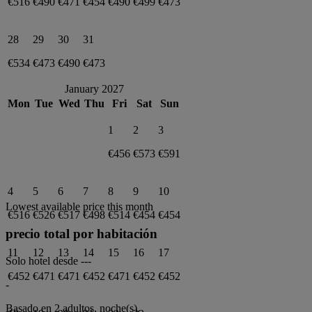
€516
€490
€471
€454
€490
€499
€473
28
29
30
31
€534
€473
€490
€473
January 2027
Mon
Tue
Wed
Thu
Fri
Sat
Sun
1
2
3
€456
€573
€591
4
5
6
7
8
9
10
Lowest available price this month
€516
€526
€517
€498
€514
€454
€454
precio total por habitación
11
12
13
14
15
16
17
Solo hotel desde
---
€452
€471
€471
€452
€471
€452
€452
-
Basado en 2 adultos,
noche(s).