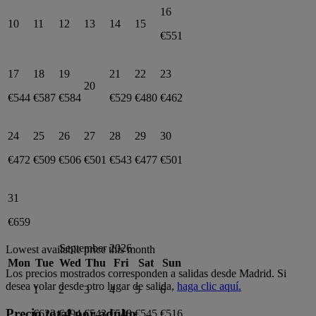
16
10
11
12
13
14
15
€551
17
18
19
21
22
23
20
€544
€587
€584
€529
€480
€462
24
25
26
27
28
29
30
€472
€509
€506
€501
€543
€477
€501
31
€659
September 2026
Lowest available price this month
Mon
Tue
Wed
Thu
Fri
Sat
Sun
Los precios mostrados corresponden a salidas desde
Madrid
. Si
desea volar desde otro lugar de salida,
haga clic aquí.
1
2
3
4
5
6
Precio total por adulto
€622
€494
€543
€543
€545
€516