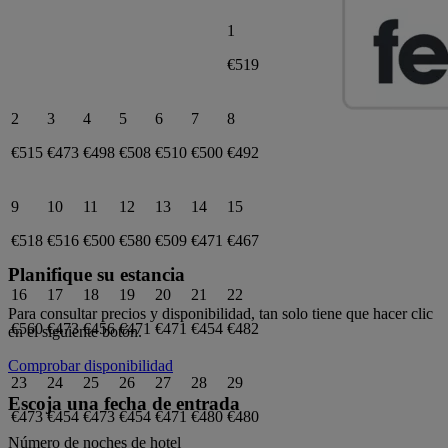
1
€519
2
3
4
5
6
7
8
€515
€473
€498
€508
€510
€500
€492
9
10
11
12
13
14
15
€518
€516
€500
€580
€509
€471
€467
Planifique su estancia
16
17
18
19
20
21
22
Para consultar precios y disponibilidad, tan solo tiene que hacer clic
€560
€473
€456
€471
€471
€454
€482
en el siguiente botón.
Comprobar disponibilidad
23
24
25
26
27
28
29
Escoja una fecha de entrada
€473
€454
€473
€454
€471
€480
€480
Número de noches de hotel