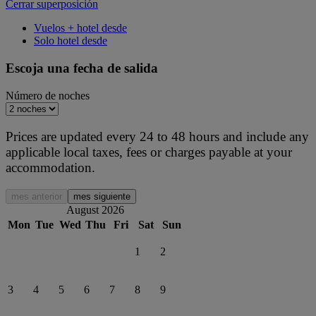
Cerrar superposición
Vuelos + hotel desde
Solo hotel desde
Escoja una fecha de salida
Número de noches
Prices are updated every 24 to 48 hours and include any
applicable local taxes, fees or charges payable at your
accommodation.
mes anterior
mes siguiente
August 2026
Mon
Tue
Wed
Thu
Fri
Sat
Sun
1
2
3
4
5
6
7
8
9