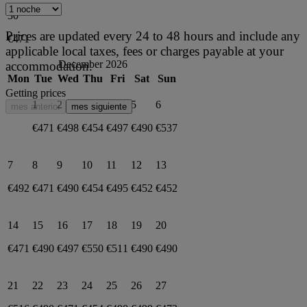
30
Prices are updated every 24 to 48 hours and include any
€471
applicable local taxes, fees or charges payable at your
December 2026
accommodation.
Mon
Tue
Wed
Thu
Fri
Sat
Sun
Getting prices
1
2
3
4
5
6
mes anterior
mes siguiente
€471
€498
€454
€497
€490
€537
7
8
9
10
11
12
13
€492
€471
€490
€454
€495
€452
€452
14
15
16
17
18
19
20
€471
€490
€497
€550
€511
€490
€490
21
22
23
24
25
26
27