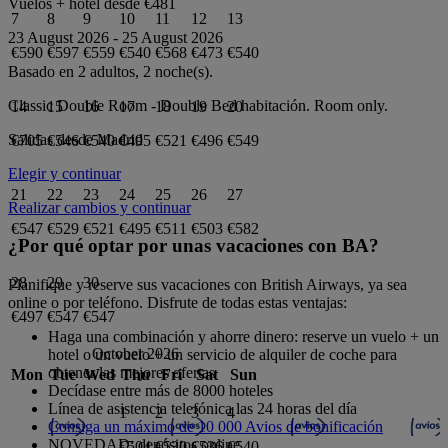
Vuelos + hotel desde
€481
7
8
9
10
11
12
13
23 August 2026
-
25 August 2026
€590
€597
€559
€540
€568
€473
€540
Basado en 2 adultos,
2
noche(s).
Classic Double Room - Double Bed
habitación.
Room only
.
14
15
16
17
18
19
20
Salidas desde
Madrid
€705
€546
€540
€495
€521
€496
€549
Elegir y continuar
21
22
23
24
25
26
27
Realizar cambios y continuar
€547
€529
€521
€495
€511
€503
€582
¿Por qué optar por unas vacaciones con BA?
28
29
30
Planifique y reserve sus vacaciones con British Airways, ya sea
online o por teléfono. Disfrute de todas estas ventajas:
€497
€547
€547
Haga una combinación y ahorre dinero: reserve un vuelo + un
October 2026
hotel o un vuelo + un servicio de alquiler de coche para
obtener las mejores ofertas
Mon
Tue
Wed
Thu
Fri
Sat
Sun
Decídase entre más de 8000 hoteles
Línea de asistencia telefónica las 24 horas del día
1
2
3
4
Consiga un máximo de 10 000 Avios de bonificación
NOVEDAD: depósitos online
€504
€530
€536
€540