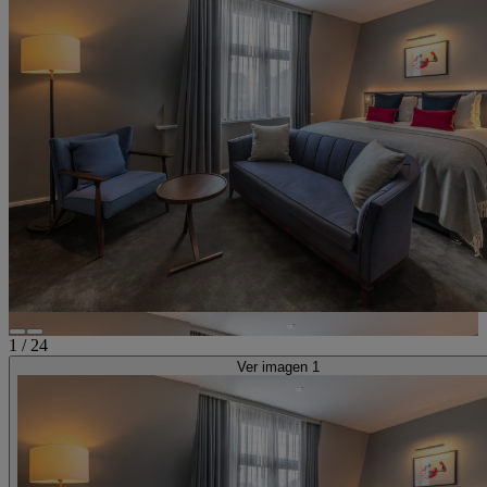
1
/
24
Ver imagen 1