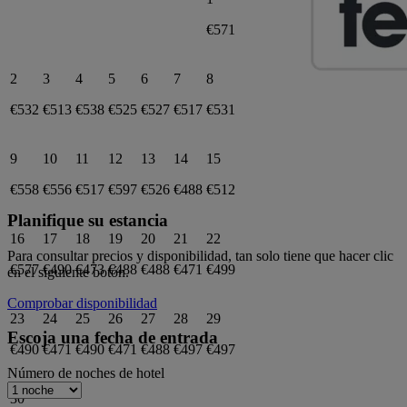
€571
2
3
4
5
6
7
8
€532
€513
€538
€525
€527
€517
€531
9
10
11
12
13
14
15
€558
€556
€517
€597
€526
€488
€512
Planifique su estancia
16
17
18
19
20
21
22
Para consultar precios y disponibilidad, tan solo tiene que hacer clic
€577
€490
€473
€488
€488
€471
€499
en el siguiente botón.
Comprobar disponibilidad
23
24
25
26
27
28
29
Escoja una fecha de entrada
€490
€471
€490
€471
€488
€497
€497
Número de noches de hotel
30