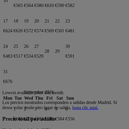
10
€565
€564
€580
€610
€590
€582
17
18
19
20
21
22
23
€624
€626
€572
€574
€569
€501
€481
24
25
26
27
30
28
29
€483
€517
€534
€529
€591
31
€676
September 2026
Lowest available price this month
Mon
Tue
Wed
Thu
Fri
Sat
Sun
Los precios mostrados corresponden a salidas desde
Madrid
. Si
desea volar desde otro lugar de salida,
haga clic aquí.
1
2
3
4
5
6
Precio total por adulto
€662
€533
€583
€582
€584
€556