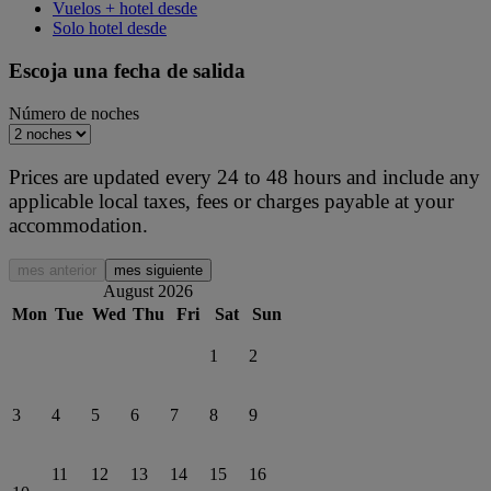
Vuelos + hotel desde
Solo hotel desde
Escoja una fecha de salida
Número de noches
Prices are updated every 24 to 48 hours and include any
applicable local taxes, fees or charges payable at your
accommodation.
mes anterior
mes siguiente
August 2026
Mon
Tue
Wed
Thu
Fri
Sat
Sun
1
2
3
4
5
6
7
8
9
11
12
13
14
15
16