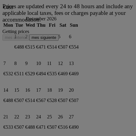
Prices are updated every 24 to 48 hours and include any
€488
applicable local taxes, fees or charges payable at your
December 2026
accommodation.
Mon
Tue
Wed
Thu
Fri
Sat
Sun
Getting prices
1
2
3
4
5
6
mes anterior
mes siguiente
€488
€515
€471
€514
€507
€554
7
8
9
10
11
12
13
€532
€511
€529
€494
€535
€469
€469
14
15
16
17
18
19
20
€488
€507
€514
€567
€528
€507
€507
21
22
23
24
25
26
27
€533
€507
€488
€471
€507
€516
€490