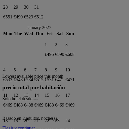
28
29
30
31
€551
€490
€529
€512
January 2027
Mon
Tue
Wed
Thu
Fri
Sat
Sun
1
2
3
€495
€590
€608
4
5
6
7
8
9
10
Lowest available price this month
€533
€543
€534
€515
€531
€471
€471
precio total por habitación
11
12
13
14
15
16
17
Solo hotel desde
---
€469
€488
€488
€469
€488
€469
€469
-
Basado en 2 adultos,
noche(s).
18
19
20
21
22
23
24
Elegir y continuar