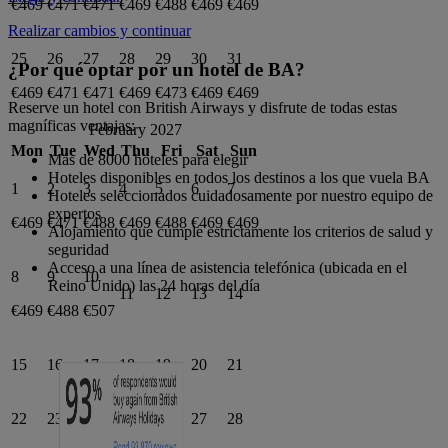
€469
€471
€471
€469
€488
€469
€469
Realizar cambios y continuar
25
26
27
28
29
30
31
¿Por qué optar por un hotel de BA?
€469
€471
€471
€469
€473
€469
€469
Reserve un hotel con British Airways y disfrute de todas estas
magníficas ventajas:
February 2027
Mon
Tue
Wed
Thu
Fri
Sat
Sun
Más de 8000 hoteles para elegir
Hoteles disponibles en todos los destinos a los que vuela BA
1
2
3
4
5
6
7
Hoteles seleccionados cuidadosamente por nuestro equipo de
expertos
€469
€471
€488
€469
€488
€469
€469
Alojamiento que cumple estrictamente los criterios de salud y
seguridad
Acceso a una línea de asistencia telefónica (ubicada en el
8
9
10
Reino Unido) las 24 horas del día
11
12
13
14
€469
€488
€507
15
16
17
18
19
20
21
22
23
24
25
26
27
28