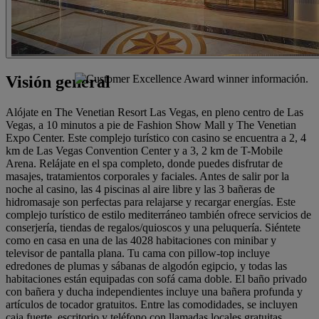
Visión general
Alójate en The Venetian Resort Las Vegas, en pleno centro de Las
Vegas, a 10 minutos a pie de Fashion Show Mall y The Venetian
Expo Center. Este complejo turístico con casino se encuentra a 2, 4
km de Las Vegas Convention Center y a 3, 2 km de T-Mobile
Arena. Relájate en el spa completo, donde puedes disfrutar de
masajes, tratamientos corporales y faciales. Antes de salir por la
noche al casino, las 4 piscinas al aire libre y las 3 bañeras de
hidromasaje son perfectas para relajarse y recargar energías. Este
complejo turístico de estilo mediterráneo también ofrece servicios de
conserjería, tiendas de regalos/quioscos y una peluquería. Siéntete
como en casa en una de las 4028 habitaciones con minibar y
televisor de pantalla plana. Tu cama con pillow-top incluye
edredones de plumas y sábanas de algodón egipcio, y todas las
habitaciones están equipadas con sofá cama doble. El baño privado
con bañera y ducha independientes incluye una bañera profunda y
artículos de tocador gratuitos. Entre las comodidades, se incluyen
caja fuerte, escritorio y teléfono con llamadas locales gratuitas.