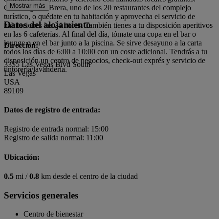
Mostrar más
Come algo en Brera, uno de los 20 restaurantes del complejo
turístico, o quédate en tu habitación y aprovecha el servicio de
Datos del alojamiento
habitaciones las 24 horas. También tienes a tu disposición aperitivos
en las 6 cafeterías. Al final del día, tómate una copa en el bar o
lounge o en el bar junto a la piscina. Se sirve desayuno a la carta
Dirección:
todos los días de 6:00 a 10:00 con un coste adicional. Tendrás a tu
disposición un centro de negocios, check-out exprés y servicio de
3355 Las Vegas Blvd South
tintorería/lavandería.
Las Vegas
USA
89109
Datos de registro de entrada:
Registro de entrada normal: 15:00
Registro de salida normal: 11:00
Ubicación:
0.5
mi /
0.8
km desde el centro de la ciudad
Servicios generales
Centro de bienestar