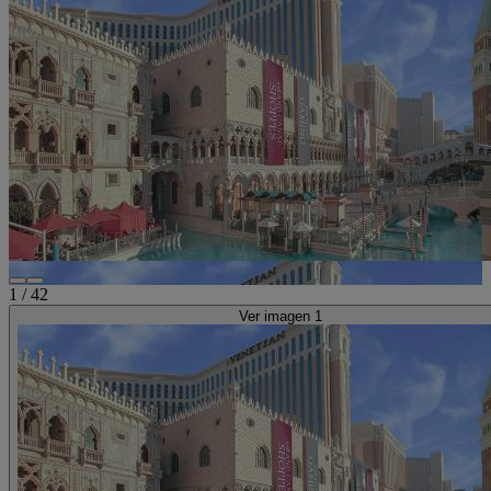
1
/
42
Ver imagen 1